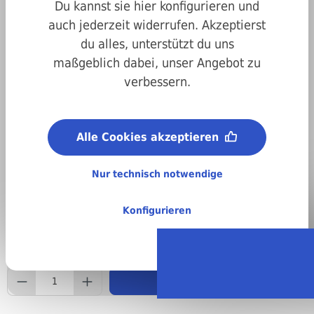
Du kannst sie hier konfigurieren und
auch jederzeit widerrufen. Akzeptierst
du alles, unterstützt du uns
maßgeblich dabei, unser Angebot zu
verbessern.
Art.-Nr.
bekoschließzylinderspray
Stückweise bestellen
%
3,51 €
Alle Cookies akzeptieren
4,00 €
(12.25% gespart)
Preise inkl. MwSt. zzgl. Versandkosten
Nur technisch notwendige
(netto: 3,28 €)
Konfigurieren
Sofort verfügbar, Lieferzeit: 1-3 Tage
component.product.quantityS
In den Warenkorb