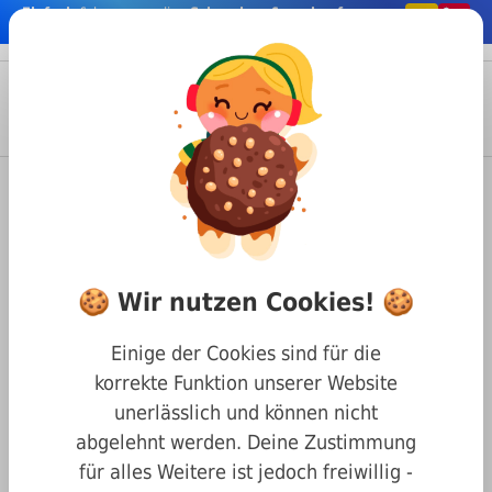
Einfach
& bequem online
Schrauben & co. kaufen
nhalt springen
Menü
Anmelden
Suche
Warenkorb
Baustoffe
BEKO
BEKO Schließzylinderspray
30ml
🍪 Wir nutzen Cookies! 🍪
Einige der Cookies sind für die
korrekte Funktion unserer Website
unerlässlich und können nicht
abgelehnt werden. Deine Zustimmung
für alles Weitere ist jedoch freiwillig -