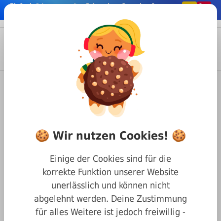
Einfach
& bequem online
Schrauben & co. kaufen
nhalt springen
Menü
Anmelden
Suche
Warenkorb
Befestigungstechnik
Fischer Befestigungssysteme
Spreizdübel / Fisher
Fischer Nylon Dübel S5
🍪 Wir nutzen Cookies! 🍪
Einige der Cookies sind für die
korrekte Funktion unserer Website
unerlässlich und können nicht
abgelehnt werden. Deine Zustimmung
für alles Weitere ist jedoch freiwillig -