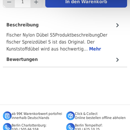
component.product.quantityS
In den Warenkorb
Beschreibung
Fischer Nylon Dübel S5ProduktbeschreibungDer
fischer Spreizdübel S ist das Original. Der
Kunststoffdübel wird aus hochwertig…
Mehr
Bewertungen
ab 99€ Warenkorbwert portofrei
Click & Collect
innerhalb Deutschlands
Online bestellen offline abholen
Berlin Charlottenburg:
Berlin Tempelhof:
030 / 505 66 558
030 / 625 10 25