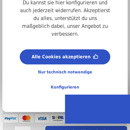
Du kannst sie hier konfigurieren und
auch jederzeit widerrufen. Akzeptierst
du alles, unterstützt du uns
maßgeblich dabei, unser Angebot zu
Art.-Nr.
s5
verbessern.
Stückweise bestellen
Anzahl
Preis pro VPE ( )
Alle Cookies akzeptieren
0,60 €*
Bis
99
Nur technisch notwendige
(netto: 0,50 €)
0,04 €*
Ab
100
Konfigurieren
(netto: 0,03 €)
Preise inkl. MwSt. zzgl. Versandkosten