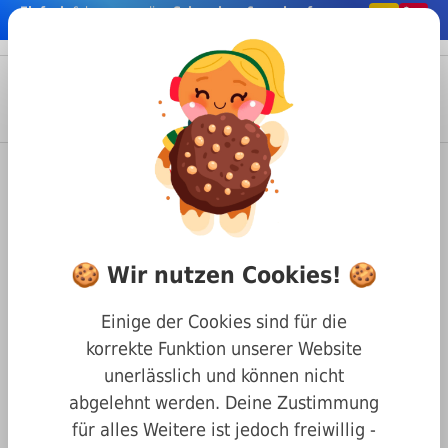
Einfach
& bequem online
Schrauben & co. kaufen
nhalt springen
Menü
Anmelden
Suche
Warenkorb
Befestigungstechnik
Muttern
Hutmuttern
DIN 917 Hutmuttern flache Form
Hutmutter flache Form DIN 917
🍪 Wir nutzen Cookies! 🍪
A2 M10
Einige der Cookies sind für die
korrekte Funktion unserer Website
unerlässlich und können nicht
abgelehnt werden. Deine Zustimmung
für alles Weitere ist jedoch freiwillig -