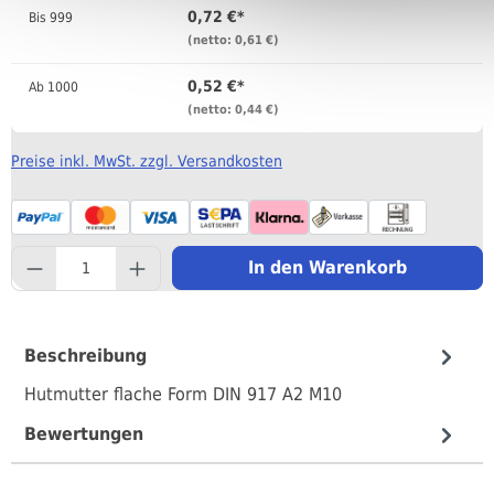
0,72 €*
Bis
999
(netto: 0,61 €)
0,52 €*
Ab
1000
(netto: 0,44 €)
Preise inkl. MwSt. zzgl. Versandkosten
component.product.quantityS
In den Warenkorb
Beschreibung
Hutmutter flache Form DIN 917 A2 M10
Bewertungen