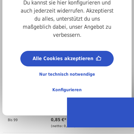
Du kannst sie hier konfigurieren und
auch jederzeit widerrufen. Akzeptierst
du alles, unterstützt du uns
maßgeblich dabei, unser Angebot zu
verbessern.
Art.-Nr.
200917100
Metrisches ISO-Gewinde (M):
Alle Cookies akzeptieren
M10
Material:
A2 Edelstahl
Nur technisch notwendige
Regellieferzeit:
4-6 Arbeitstage
Konfigurieren
Stückweise bestellen
Anzahl
Preis pro VPE ( )
0,85 €*
Bis
99
(netto: 0,71 €)