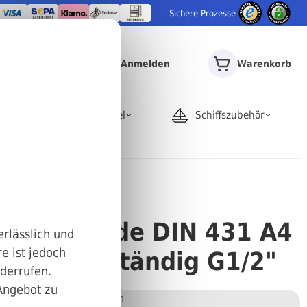
Sichere Prozesse
Anmelden
Warenkorb
door
Rohrartikel
Schiffszubehör
Zollgewinde DIN 431 A4
erlässlich und
e ist jedoch
i säurebeständig G1/2"
iderrufen.
 Angebot zu
Stückweise bestellen