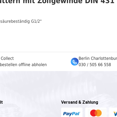
tern mit Zollgewinde DIN 431 A
 säurebeständig G1/2"
 Collect
Berlin Charlottenbu
bestellen offline abholen
030 / 505 66 558
lt
Versand & Zahlung