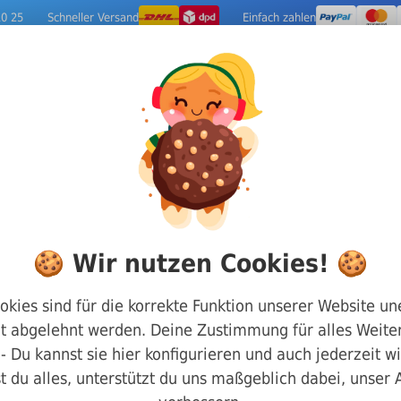
10 25
Schneller Versand
Einfach zahlen
ige Metalle
Werkzeuge
Camping-Out
it Zollgewinde
🍪 Wir nutzen Cookies! 🍪
Rohrmuttern mit 
okies sind für die korrekte Funktion unserer Website un
t abgelehnt werden. Deine Zustimmung für alles Weiter
Edelstahl Rostfre
g - Du kannst sie hier konfigurieren und auch jederzeit w
t du alles, unterstützt du uns maßgeblich dabei, unser
Art.-Nr.
400431012