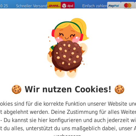
10 25
Schneller Versand
Einfach zahlen
ige Metalle
Werkzeuge
Camping-Out
DIN 546 Schlitzmuttern
🍪 Wir nutzen Cookies! 🍪
Schlitzmuttern DI
okies sind für die korrekte Funktion unserer Website un
t abgelehnt werden. Deine Zustimmung für alles Weiter
Rostfrei M8
g - Du kannst sie hier konfigurieren und auch jederzeit w
t du alles, unterstützt du uns maßgeblich dabei, unser
Art.-Nr.
200546080