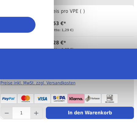
Anzahl
Preis pro VPE ( )
1,53 €*
Bis
99
(netto: 1,29 €)
1,28 €*
Bis
999
(netto: 1,08 €)
0,92 €*
Ab
1000
(netto: 0,77 €)
Preise inkl. MwSt. zzgl. Versandkosten
component.product.quantity
In den Warenkorb