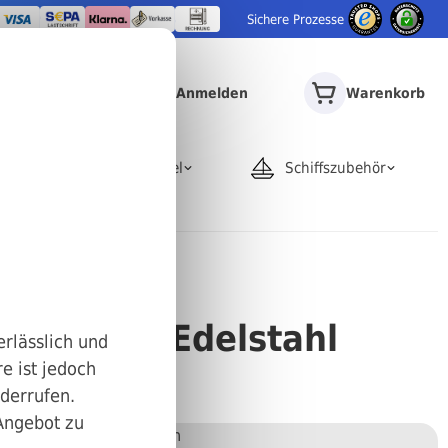
Sichere Prozesse
Anmelden
Warenkorb
door
Rohrartikel
Schiffszubehör
N 546 A2 Edelstahl
erlässlich und
e ist jedoch
iderrufen.
 Angebot zu
Stückweise bestellen