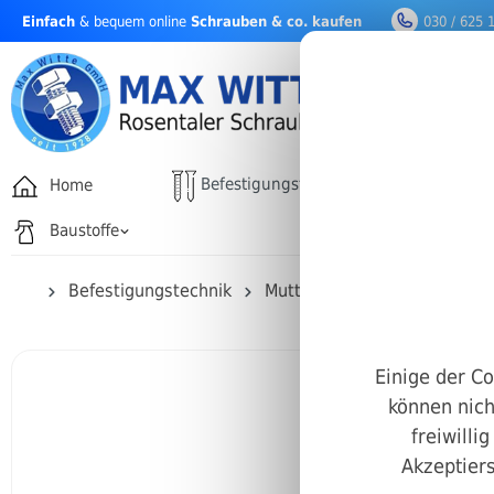
Einfach
& bequem online
Schrauben & co. kaufen
030 / 625 
nhalt springen
Befestigungstechnik
Home
Drehfäh
Baustoffe
Befestigungstechnik
Muttern
Schlitzmuttern
Einige der Co
können nich
freiwilli
Akzeptiers