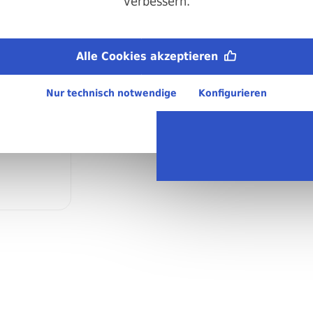
verbessern.
Metrisches ISO-Gewinde (M):
M8
Material:
Alle Cookies akzeptieren
A2 Edelstahl
Regellieferzeit:
4-6 Arbeitstage
Nur technisch notwendige
Konfigurieren