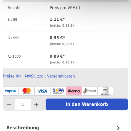
Anzahl
Preis pro VPE ( )
1,11 €*
Bis
99
(netto: 0,93 €)
0,95 €*
Bis
999
(netto: 0,80 €)
0,89 €*
Ab
1000
(netto: 0,75 €)
Preise inkl. MwSt. zzgl. Versandkosten
component.product.quantityS
In den Warenkorb
Beschreibung