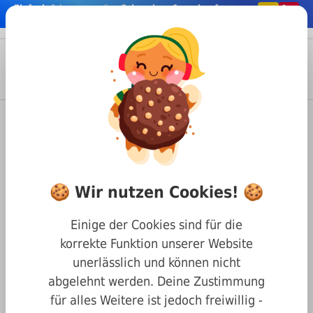
Einfach
& bequem online
Schrauben & co. kaufen
nhalt springen
Menü
Anmelden
Suche
Warenkorb
Befestigungstechnik
Muttern
Setzmuttern
Setzmuttern M2,5 A2
🍪 Wir nutzen Cookies! 🍪
Einige der Cookies sind für die
korrekte Funktion unserer Website
unerlässlich und können nicht
abgelehnt werden. Deine Zustimmung
für alles Weitere ist jedoch freiwillig -