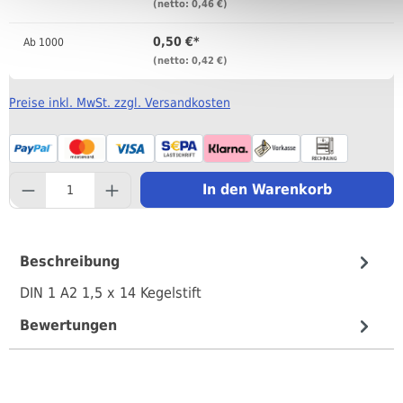
(netto: 0,46 €)
0,50 €*
Ab
1000
(netto: 0,42 €)
Preise inkl. MwSt. zzgl. Versandkosten
component.product.quantityS
In den Warenkorb
Beschreibung
DIN 1 A2 1,5 x 14 Kegelstift
Bewertungen