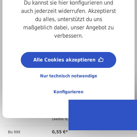
Du kannst sie hier konfigurieren und
auch jederzeit widerrufen. Akzeptierst
du alles, unterstützt du uns
maßgeblich dabei, unser Angebot zu
Art.-Nr.
200001015014
verbessern.
Abmessungen:
1,5 x 14 mm
Material:
Alle Cookies akzeptieren
A2 Edelstahl
Nur technisch notwendige
Regellieferzeit:
4-6 Arbeitstage
Stückweise bestellen
Konfigurieren
Anzahl
Preis pro VPE ( )
0,68 €*
Bis
99
(netto: 0,57 €)
0,55 €*
Bis
999