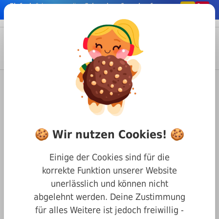
Einfach
& bequem online
Schrauben & co. kaufen
nhalt springen
Menü
Anmelden
Suche
Warenkorb
Befestigungstechnik
Nägel & Stifte
Kegelstifte
DIN 1 Kegelstifte
DIN 1 A2 1,5 x 14 Kegelstift
🍪 Wir nutzen Cookies! 🍪
Einige der Cookies sind für die
korrekte Funktion unserer Website
unerlässlich und können nicht
abgelehnt werden. Deine Zustimmung
für alles Weitere ist jedoch freiwillig -