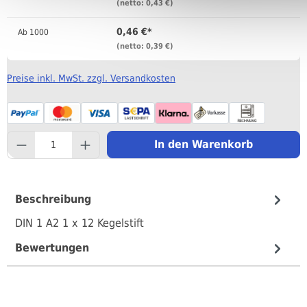
(netto: 0,43 €)
0,46 €*
Ab
1000
(netto: 0,39 €)
Preise inkl. MwSt. zzgl. Versandkosten
component.product.quantityS
In den Warenkorb
Beschreibung
DIN 1 A2 1 x 12 Kegelstift
Bewertungen