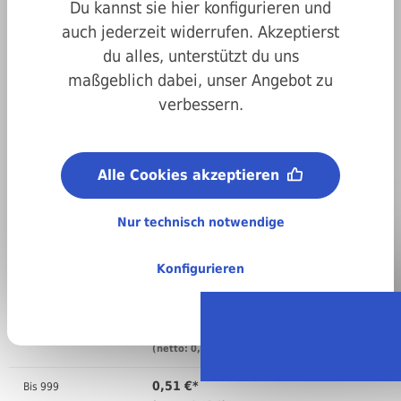
Du kannst sie hier konfigurieren und
auch jederzeit widerrufen. Akzeptierst
du alles, unterstützt du uns
maßgeblich dabei, unser Angebot zu
Art.-Nr.
200001010012
verbessern.
Abmessungen:
1 x 12 mm
Material:
Alle Cookies akzeptieren
A2 Edelstahl
Nur technisch notwendige
Regellieferzeit:
4-6 Arbeitstage
Stückweise bestellen
Konfigurieren
Anzahl
Preis pro VPE ( )
0,60 €*
Bis
99
(netto: 0,50 €)
0,51 €*
Bis
999