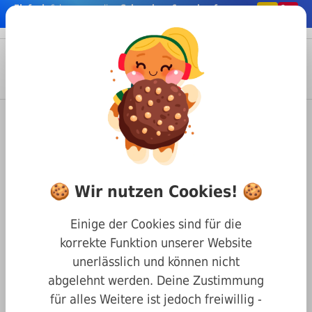
Einfach
& bequem online
Schrauben & co. kaufen
nhalt springen
Menü
Anmelden
Suche
Warenkorb
Befestigungstechnik
Nägel & Stifte
Kegelstifte
DIN 1 Kegelstifte
DIN 1 A2 1 x 12 Kegelstift
🍪 Wir nutzen Cookies! 🍪
Einige der Cookies sind für die
korrekte Funktion unserer Website
unerlässlich und können nicht
abgelehnt werden. Deine Zustimmung
für alles Weitere ist jedoch freiwillig -