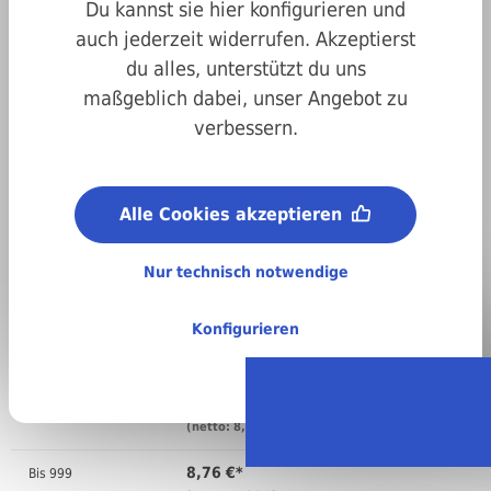
Du kannst sie hier konfigurieren und
auch jederzeit widerrufen. Akzeptierst
du alles, unterstützt du uns
maßgeblich dabei, unser Angebot zu
Art.-Nr.
200001100100
verbessern.
Abmessungen:
10 x 100 mm
Material:
Alle Cookies akzeptieren
A2 Edelstahl
Nur technisch notwendige
Regellieferzeit:
4-6 Arbeitstage
Stückweise bestellen
Konfigurieren
Anzahl
Preis pro VPE ( )
10,04 €*
Bis
99
(netto: 8,44 €)
8,76 €*
Bis
999