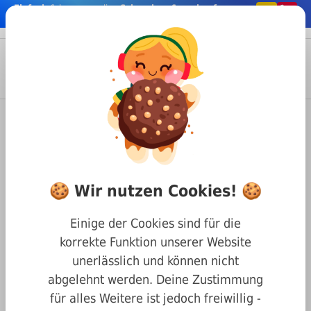
Einfach
& bequem online
Schrauben & co. kaufen
nhalt springen
Menü
Anmelden
Suche
Warenkorb
Befestigungstechnik
Nägel & Stifte
Kegelstifte
DIN 1 Kegelstifte
DIN 1 A2 10 x 100 Kegelstift
🍪 Wir nutzen Cookies! 🍪
Einige der Cookies sind für die
korrekte Funktion unserer Website
unerlässlich und können nicht
abgelehnt werden. Deine Zustimmung
für alles Weitere ist jedoch freiwillig -