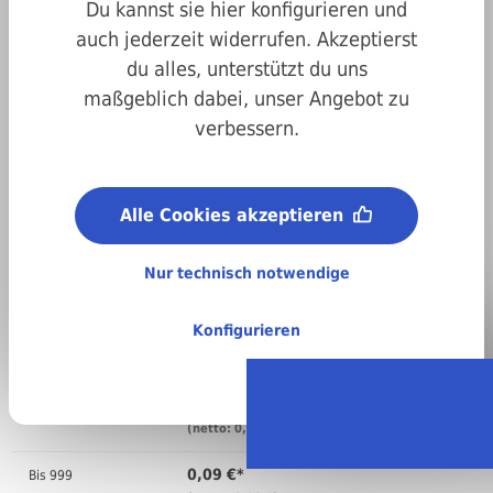
Du kannst sie hier konfigurieren und
auch jederzeit widerrufen. Akzeptierst
du alles, unterstützt du uns
maßgeblich dabei, unser Angebot zu
Art.-Nr.
200660020005
verbessern.
Abmessungen:
2 x 5 mm
Material:
Alle Cookies akzeptieren
A2 Edelstahl
Nur technisch notwendige
Regellieferzeit:
4-6 Arbeitstage
Stückweise bestellen
Konfigurieren
Anzahl
Preis pro VPE ( )
0,09 €*
Bis
99
(netto: 0,08 €)
0,09 €*
Bis
999