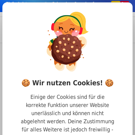
Einfach
& bequem online
Schrauben & co. kaufen
nhalt springen
Menü
Anmelden
Suche
Warenkorb
Befestigungstechnik
Nägel & Stifte
Nieten
DIN 660 Halbrundnieten
DIN 660 A2 2 x 5 Halbrundniet
🍪 Wir nutzen Cookies! 🍪
Einige der Cookies sind für die
korrekte Funktion unserer Website
unerlässlich und können nicht
abgelehnt werden. Deine Zustimmung
für alles Weitere ist jedoch freiwillig -