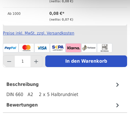
(netto: 0,08 €)
0,08 €*
Ab
1000
(netto: 0,07 €)
Preise inkl. MwSt. zzgl. Versandkosten
component.product.quantityS
In den Warenkorb
Beschreibung
DIN 660 A2 2 x 5 Halbrundniet
Bewertungen