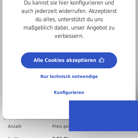
Du kannst sie hier konfigurieren und
auch jederzeit widerrufen. Akzeptierst
du alles, unterstützt du uns
maßgeblich dabei, unser Angebot zu
verbessern.
Art.-Nr.
207337040020
Abmessungen:
Alle Cookies akzeptieren
4 x 20 mm
Material (Dorn):
A2 Edelstahl
Nur technisch notwendige
Material (Stift):
A2 Edelstahl
Konfigurieren
Regellieferzeit:
4-6 Arbeitstage
Stückweise bestellen
Anzahl
Preis pro VPE ( )