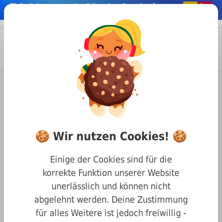
Einfach
& bequem online
Schrauben & co. kaufen
nhalt springen
Menü
Anmelden
Suche
Warenkorb
Befestigungstechnik
Nägel & Stifte
Nieten
DIN 7337 Blindnieten
Blindnieten DIN 7337 A2/A2
🍪 Wir nutzen Cookies! 🍪
(Dorn/Stift) 4 x 20
Einige der Cookies sind für die
korrekte Funktion unserer Website
unerlässlich und können nicht
abgelehnt werden. Deine Zustimmung
für alles Weitere ist jedoch freiwillig -