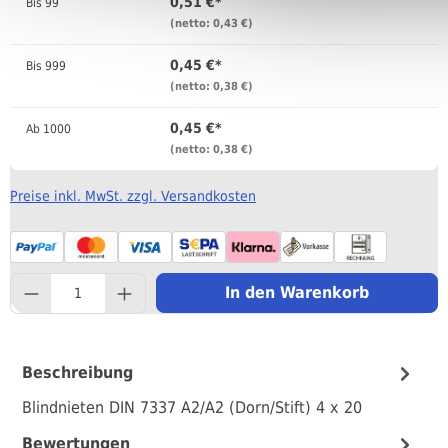
0,51 €*
Bis
99
(netto: 0,43 €)
0,45 €*
Bis
999
(netto: 0,38 €)
0,45 €*
Ab
1000
(netto: 0,38 €)
Preise inkl. MwSt. zzgl. Versandkosten
component.product.quantityS
In den Warenkorb
Beschreibung
Blindnieten DIN 7337 A2/A2 (Dorn/Stift) 4 x 20
Bewertungen