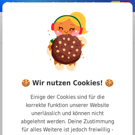
Einfach
& bequem online
Schrauben & co. kaufen
nhalt springen
Menü
Anmelden
Suche
Warenkorb
Befestigungstechnik
Nägel & Stifte
Nieten
DIN 7337 Blindnieten
Blindnieten DIN 7337 A2/A2
🍪 Wir nutzen Cookies! 🍪
(Dorn/Stift) 4 x 8
Einige der Cookies sind für die
korrekte Funktion unserer Website
unerlässlich und können nicht
abgelehnt werden. Deine Zustimmung
für alles Weitere ist jedoch freiwillig -