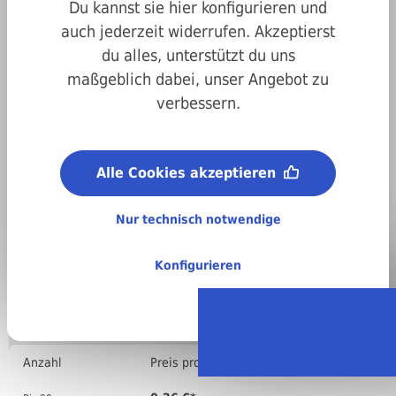
Du kannst sie hier konfigurieren und
auch jederzeit widerrufen. Akzeptierst
du alles, unterstützt du uns
maßgeblich dabei, unser Angebot zu
verbessern.
Art.-Nr.
207337040008
Abmessungen:
Alle Cookies akzeptieren
4 x 8 mm
Material (Dorn):
A2 Edelstahl
Nur technisch notwendige
Material (Stift):
A2 Edelstahl
Konfigurieren
Regellieferzeit:
4-6 Arbeitstage
Stückweise bestellen
Anzahl
Preis pro VPE ( )