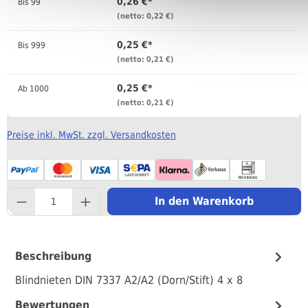
0,26 €*
Bis
99
(netto: 0,22 €)
0,25 €*
Bis
999
(netto: 0,21 €)
0,25 €*
Ab
1000
(netto: 0,21 €)
Preise inkl. MwSt. zzgl. Versandkosten
component.product.quantityS
In den Warenkorb
Beschreibung
Blindnieten DIN 7337 A2/A2 (Dorn/Stift) 4 x 8
Bewertungen