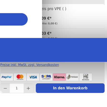
Anzahl
Preis pro VPE ( )
0,09 €*
Bis
99
(netto: 0,08 €)
0,03 €*
Bis
999
(netto: 0,03 €)
0,03 €*
Ab
1000
(netto: 0,03 €)
Preise inkl. MwSt. zzgl. Versandkosten
component.product.quantity
In den Warenkorb