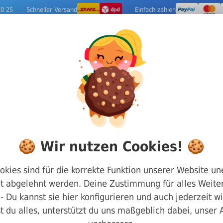
10 25
Schneller Versand
Einfach zahlen
ige Metalle
Werkzeuge
Camping-Out
ifte
DIN 7 Zylinderstifte
Zylinderstift Form A Tolera
🍪 Wir nutzen Cookies! 🍪
Zylinderstift For
okies sind für die korrekte Funktion unserer Website un
t abgelehnt werden. Deine Zustimmung für alles Weiter
7 Edelstahl 1.430
g - Du kannst sie hier konfigurieren und auch jederzeit w
t du alles, unterstützt du uns maßgeblich dabei, unser
Art.-Nr.
02000m7010003