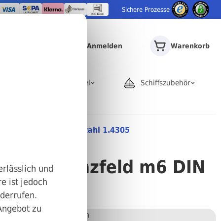
Sichere Prozesse
Anmelden
Warenkorb
door
Rohrartikel
Schiffszubehör
nzfeld m6 DIN 7 Edelstahl 1.4305
m A Toleranzfeld m6 DIN
erlässlich und
e ist jedoch
5 1 x 3
iderrufen.
 Angebot zu
Stückweise bestellen