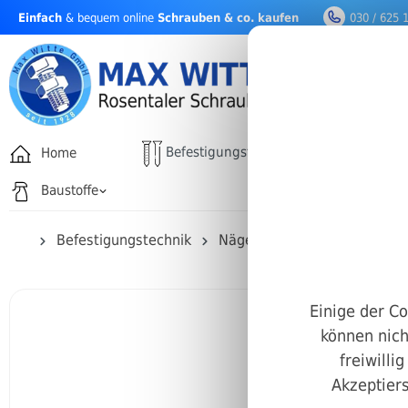
Einfach
& bequem online
Schrauben & co. kaufen
030 / 625 
nhalt springen
Befestigungstechnik
Home
Drehfäh
Baustoffe
Befestigungstechnik
Nägel & Stifte
Zylinderst
Einige der Co
können nich
freiwilli
Akzeptiers