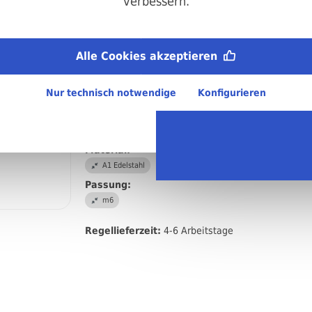
verbessern.
Durchmesser:
1,0 mm
Länge:
Alle Cookies akzeptieren
3 mm
Abmessungen:
Nur technisch notwendige
Konfigurieren
1 x 3 mm
DIN/ISO/Beschreibung/Material:
DIN 7 Zylinderstift Passung m6
Material:
A1 Edelstahl
Passung:
m6
Regellieferzeit:
4-6 Arbeitstage