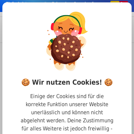
Einfach
& bequem online
Schrauben & co. kaufen
nhalt springen
Menü
Anmelden
Suche
Warenkorb
Befestigungstechnik
Nägel & Stifte
Zylinderstifte
DIN 7 Zylinderstifte
Zylinderstift Form A Toleranzfeld m6 DIN 7 Edelstahl 1.4305
🍪 Wir nutzen Cookies! 🍪
Zylinderstift Form A
Toleranzfeld m6 DIN 7
Einige der Cookies sind für die
Edelstahl 1.4305 12 x 45
korrekte Funktion unserer Website
unerlässlich und können nicht
abgelehnt werden. Deine Zustimmung
für alles Weitere ist jedoch freiwillig -