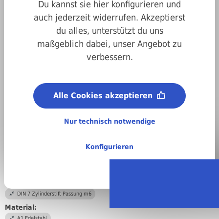
Du kannst sie hier konfigurieren und
auch jederzeit widerrufen. Akzeptierst
du alles, unterstützt du uns
maßgeblich dabei, unser Angebot zu
verbessern.
Art.-Nr.
02000m7120045
Alle Cookies akzeptieren
Durchmesser:
12,0 mm
Nur technisch notwendige
Länge:
45 mm
Konfigurieren
Abmessungen:
12 x 45 mm
DIN/ISO/Beschreibung/Material:
DIN 7 Zylinderstift Passung m6
Material:
A1 Edelstahl