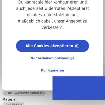
Du kannst sie hier konfigurieren und
auch jederzeit widerrufen. Akzeptierst
du alles, unterstützt du uns
maßgeblich dabei, unser Angebot zu
verbessern.
Art.-Nr.
02000m7120055
Alle Cookies akzeptieren
Durchmesser:
12,0 mm
Nur technisch notwendige
Länge:
55 mm
Konfigurieren
Abmessungen:
12 x 55 mm
DIN/ISO/Beschreibung/Material:
DIN 7 Zylinderstift Passung m6
Material:
A1 Edelstahl