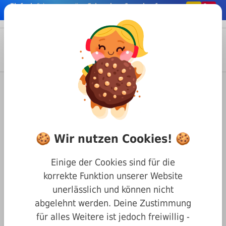
Einfach
& bequem online
Schrauben & co. kaufen
nhalt springen
Menü
Anmelden
Suche
Warenkorb
Befestigungstechnik
Nägel & Stifte
Zylinderstifte
DIN 7 Zylinderstifte
Zylinderstift Form A Toleranzfeld m6 DIN 7 Edelstahl 1.4305
🍪 Wir nutzen Cookies! 🍪
Zylinderstift Form A
Toleranzfeld m6 DIN 7
Einige der Cookies sind für die
Edelstahl 1.4305 12 x 55
korrekte Funktion unserer Website
unerlässlich und können nicht
abgelehnt werden. Deine Zustimmung
für alles Weitere ist jedoch freiwillig -