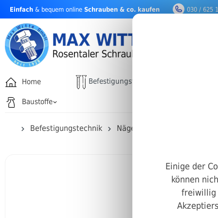
Einfach
& bequem online
Schrauben & co. kaufen
030 / 625 
nhalt springen
Befestigungstechnik
Home
Drehfäh
Baustoffe
Befestigungstechnik
Nägel & Stifte
Zylinderst
Einige der Co
können nich
freiwilli
Akzeptiers