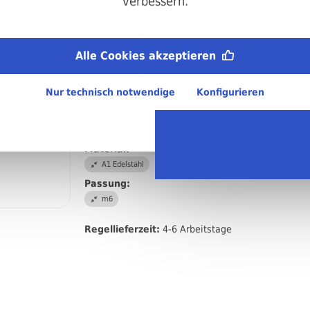
verbessern.
Durchmesser:
3 mm
Länge:
Alle Cookies akzeptieren
36 mm
Abmessungen:
Nur technisch notwendige
Konfigurieren
3 x 36 mm
DIN/ISO/Beschreibung/Material:
DIN 7 Zylinderstift Passung m6
Material:
A1 Edelstahl
Passung:
m6
Regellieferzeit:
4-6 Arbeitstage