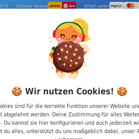
10 25
Schneller Versand
Einfach zahlen
ige Metalle
Werkzeuge
Camping-Out
ifte
DIN 7 Zylinderstifte
Zylinderstift Form A Tolera
🍪 Wir nutzen Cookies! 🍪
Zylinderstift For
okies sind für die korrekte Funktion unserer Website un
t abgelehnt werden. Deine Zustimmung für alles Weiter
7 Edelstahl 1.430
g - Du kannst sie hier konfigurieren und auch jederzeit w
t du alles, unterstützt du uns maßgeblich dabei, unser
Art.-Nr.
02000m7030036