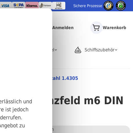
Sichere Prozesse
Anmelden
Warenkorb
door
Rohrartikel
Schiffszubehör
nzfeld m6 DIN 7 Edelstahl 1.4305
m A Toleranzfeld m6 DIN
erlässlich und
e ist jedoch
5 3 x 36
iderrufen.
 Angebot zu
Stückweise bestellen