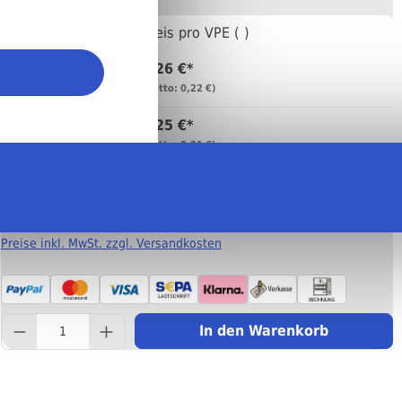
Anzahl
Preis pro VPE ( )
0,26 €*
Bis
99
(netto: 0,22 €)
0,25 €*
Bis
999
(netto: 0,21 €)
0,20 €*
Ab
1000
(netto: 0,17 €)
Preise inkl. MwSt. zzgl. Versandkosten
component.product.quantity
In den Warenkorb