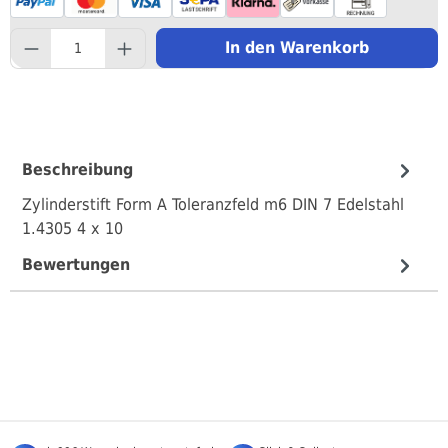
component.product.quantityS
In den Warenkorb
Beschreibung
Zylinderstift Form A Toleranzfeld m6 DIN 7 Edelstahl
1.4305 4 x 10
Bewertungen