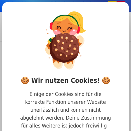
Einfach
& bequem online
Schrauben & co. kaufen
nhalt springen
Menü
Anmelden
Suche
Warenkorb
Befestigungstechnik
Nägel & Stifte
Zylinderstifte
DIN 7 Zylinderstifte
Zylinderstift Form A Toleranzfeld m6 DIN 7 Edelstahl 1.4305
🍪 Wir nutzen Cookies! 🍪
Zylinderstift Form A
Toleranzfeld m6 DIN 7
Einige der Cookies sind für die
Edelstahl 1.4305 4 x 10
korrekte Funktion unserer Website
unerlässlich und können nicht
abgelehnt werden. Deine Zustimmung
für alles Weitere ist jedoch freiwillig -