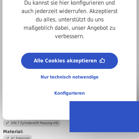
Du kannst sie hier konfigurieren und
auch jederzeit widerrufen. Akzeptierst
du alles, unterstützt du uns
maßgeblich dabei, unser Angebot zu
verbessern.
Art.-Nr.
02000m7040010
Alle Cookies akzeptieren
Durchmesser:
4 mm
Nur technisch notwendige
Länge:
10 mm
Konfigurieren
Abmessungen:
4 x 10 mm
DIN/ISO/Beschreibung/Material:
DIN 7 Zylinderstift Passung m6
Material:
A1 Edelstahl