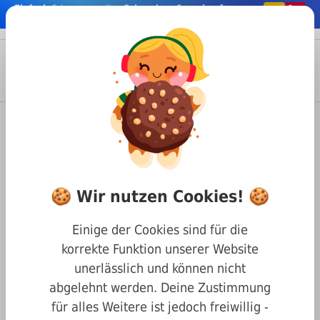
Einfach
& bequem online
Schrauben & co. kaufen
nhalt springen
Menü
Anmelden
Suche
Warenkorb
Befestigungstechnik
Nägel & Stifte
Zylinderstifte
DIN 7 Zylinderstifte
Zylinderstift Form A Toleranzfeld m6 DIN 7 Edelstahl 1.4305
🍪 Wir nutzen Cookies! 🍪
Zylinderstift Form A
Toleranzfeld m6 DIN 7
Einige der Cookies sind für die
Edelstahl 1.4305 4 x 36
korrekte Funktion unserer Website
unerlässlich und können nicht
abgelehnt werden. Deine Zustimmung
für alles Weitere ist jedoch freiwillig -