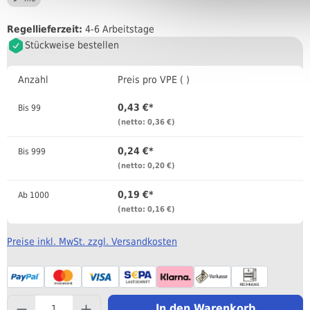
Regellieferzeit:
4-6 Arbeitstage
Stückweise bestellen
Anzahl
Preis pro VPE ( )
0,43 €*
Bis
99
(netto: 0,36 €)
0,24 €*
Bis
999
(netto: 0,20 €)
0,19 €*
Ab
1000
(netto: 0,16 €)
Preise inkl. MwSt. zzgl. Versandkosten
component.product.quantityS
In den Warenkorb