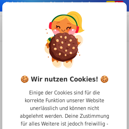
Einfach
& bequem online
Schrauben & co. kaufen
nhalt springen
Menü
Anmelden
Suche
Warenkorb
Befestigungstechnik
Schrauben
Diverse Befestigungen
DIN 316 Fügelschrauben (Stahl, verzinkt)
🍪 Wir nutzen Cookies! 🍪
Flügelschrauben amerikanische
Form DIN 316 stahl verzinkt
Einige der Cookies sind für die
M8 x 30
korrekte Funktion unserer Website
unerlässlich und können nicht
abgelehnt werden. Deine Zustimmung
für alles Weitere ist jedoch freiwillig -