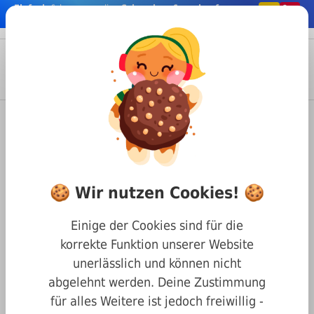
Einfach
& bequem online
Schrauben & co. kaufen
nhalt springen
Menü
Anmelden
Suche
Warenkorb
Befestigungstechnik
Schrauben
Diverse Befestigungen
DIN 603 Schloßschrauben mit Vierkantansatz
🍪 Wir nutzen Cookies! 🍪
Schloßschrauben
m.Vierkantansatz DIN 603
Einige der Cookies sind für die
stzahl verzinkt M10 x 280
korrekte Funktion unserer Website
unerlässlich und können nicht
abgelehnt werden. Deine Zustimmung
für alles Weitere ist jedoch freiwillig -