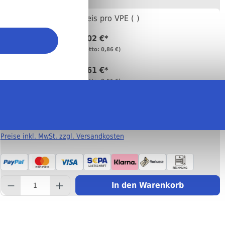
Anzahl
Preis pro VPE ( )
1,02 €*
Bis
99
(netto: 0,86 €)
0,61 €*
Bis
499
(netto: 0,51 €)
0,57 €*
Ab
500
(netto: 0,48 €)
Preise inkl. MwSt. zzgl. Versandkosten
component.product.quantity
In den Warenkorb