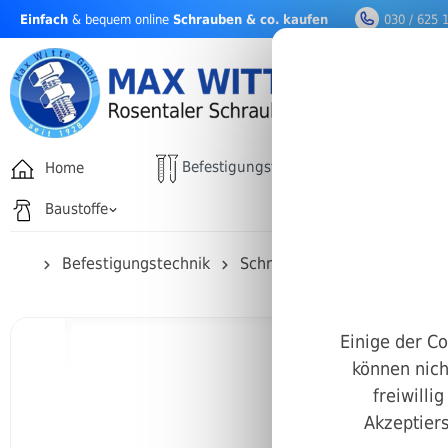
Einfach
& bequem online
Schrauben & co. kaufen
030 / 625 
nhalt springen
Befestigungstechnik
Home
Drehfäh
Baustoffe
Befestigungstechnik
Schrauben
Diverse Befe
Einige der Co
können nich
freiwilli
Akzeptiers