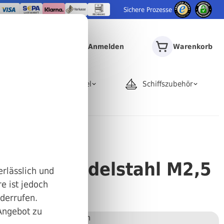
Sichere Prozesse
Anmelden
Warenkorb
door
Rohrartikel
Schiffszubehör
sätze A2
ecoil A2 Edelstahl M2,5
erlässlich und
e ist jedoch
iderrufen.
 Angebot zu
Stückweise bestellen