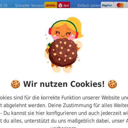
10 25
Schneller Versand
Einfach zahlen
ige Metalle
Werkzeuge
Camping-Out
stigungen
Recoil Gewindeeinsätze
Recoil Gewindeein
🍪 Wir nutzen Cookies! 🍪
Gewindeeinsatz R
okies sind für die korrekte Funktion unserer Website un
t abgelehnt werden. Deine Zustimmung für alles Weiter
x 2,5mm (1xd)
g - Du kannst sie hier konfigurieren und auch jederzeit w
t du alles, unterstützt du uns maßgeblich dabei, unser
Art.-Nr.
02helic025025