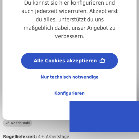
Du kannst sie hier konfigurieren und
auch jederzeit widerrufen. Akzeptierst
du alles, unterstützt du uns
maßgeblich dabei, unser Angebot zu
verbessern.
Art.-Nr.
02t7981035025
Alle Cookies akzeptieren
Antrieb:
Innensechsrund
Nur technisch notwendige
Metrisches ISO-Gewinde (M):
M3,5
Konfigurieren
Länge:
25 mm
Material:
A2 Edelstahl
Regellieferzeit:
4-6 Arbeitstage