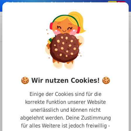
Einfach
& bequem online
Schrauben & co. kaufen
nhalt springen
Menü
Anmelden
Suche
Warenkorb
Befestigungstechnik
Schrauben
Holzschrauben/Blechtreibschrauben
ISO 14585 Linsenkopf Innensechsrund ähnl. DIN 7981
🍪 Wir nutzen Cookies! 🍪
Linsen Blechtreibschraube DIN
7981 Innensechsrund A2 3,5 x
Einige der Cookies sind für die
25
korrekte Funktion unserer Website
unerlässlich und können nicht
abgelehnt werden. Deine Zustimmung
für alles Weitere ist jedoch freiwillig -