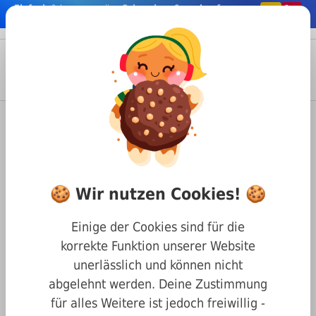
Einfach
& bequem online
Schrauben & co. kaufen
nhalt springen
Menü
Anmelden
Suche
Warenkorb
Befestigungstechnik
Schrauben
Holzschrauben/Blechtreibschrauben
ISO 14585 Linsenkopf Innensechsrund ähnl. DIN 7981
🍪 Wir nutzen Cookies! 🍪
Linsen Blechtreibschraube DIN
7981 Innensechsrund A2 4,2 x
Einige der Cookies sind für die
9,5
korrekte Funktion unserer Website
unerlässlich und können nicht
abgelehnt werden. Deine Zustimmung
für alles Weitere ist jedoch freiwillig -