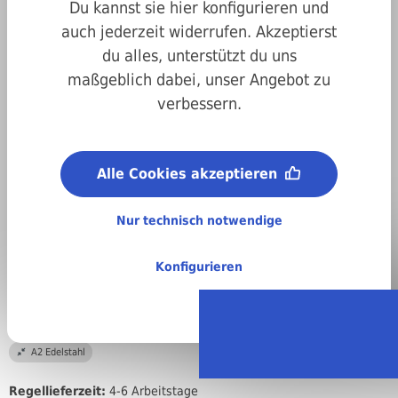
Du kannst sie hier konfigurieren und
auch jederzeit widerrufen. Akzeptierst
du alles, unterstützt du uns
maßgeblich dabei, unser Angebot zu
verbessern.
Art.-Nr.
02t79810420095
Alle Cookies akzeptieren
Antrieb:
Innensechsrund
Nur technisch notwendige
Metrisches ISO-Gewinde (M):
M4,2
Konfigurieren
Länge:
9,5 mm
Material:
A2 Edelstahl
Regellieferzeit:
4-6 Arbeitstage