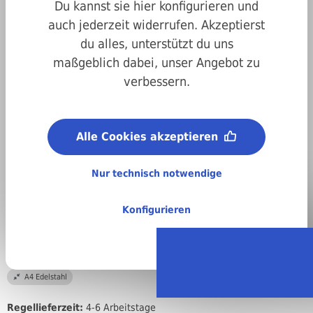
Du kannst sie hier konfigurieren und
auch jederzeit widerrufen. Akzeptierst
du alles, unterstützt du uns
maßgeblich dabei, unser Angebot zu
verbessern.
Art.-Nr.
407991100012
Alle Cookies akzeptieren
Antrieb:
Innensechskant
Nur technisch notwendige
Metrisches ISO-Gewinde (M):
M10
Konfigurieren
Länge:
12 mm
Material:
A4 Edelstahl
Regellieferzeit:
4-6 Arbeitstage