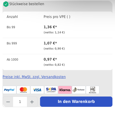
Stückweise bestellen
Anzahl
Preis pro VPE ( )
1,36 €*
Bis
99
(netto: 1,14 €)
1,07 €*
Bis
999
(netto: 0,90 €)
0,97 €*
Ab
1000
(netto: 0,82 €)
Preise inkl. MwSt. zzgl. Versandkosten
component.product.quantityS
In den Warenkorb