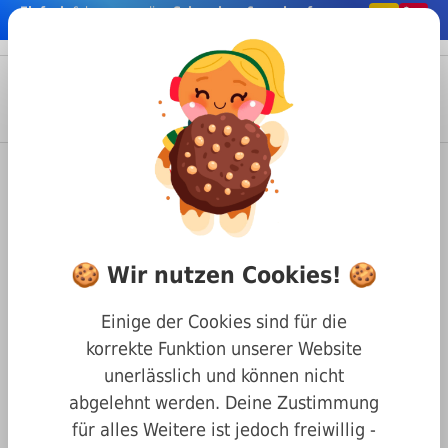
Einfach
& bequem online
Schrauben & co. kaufen
nhalt springen
Menü
Anmelden
Suche
Warenkorb
Befestigungstechnik
Schrauben
Innensechskant Schrauben
DIN 7991 Senkkopf mit Innensechskant
🍪 Wir nutzen Cookies! 🍪
DIN 7991 A4 M10 x 12
Senkschrauben mit
Einige der Cookies sind für die
Innensechskant
korrekte Funktion unserer Website
unerlässlich und können nicht
abgelehnt werden. Deine Zustimmung
für alles Weitere ist jedoch freiwillig -