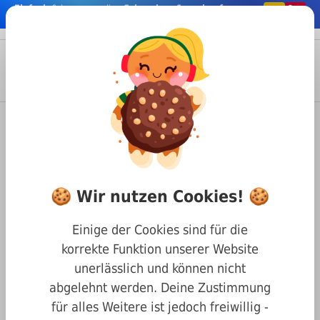
Einfach
& bequem online
Schrauben & co. kaufen
nhalt springen
Menü
Anmelden
Suche
Warenkorb
Befestigungstechnik
Schrauben
Innensechskant Schrauben
DIN 7991 Senkkopf mit Innensechskant
🍪 Wir nutzen Cookies! 🍪
Senkkopf mit Innensechskant
DIN 7991 10.9 stahl blank M10
Einige der Cookies sind für die
x 18
korrekte Funktion unserer Website
unerlässlich und können nicht
abgelehnt werden. Deine Zustimmung
für alles Weitere ist jedoch freiwillig -