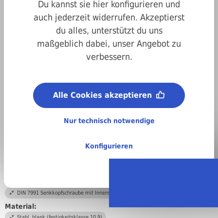
Du kannst sie hier konfigurieren und
auch jederzeit widerrufen. Akzeptierst
du alles, unterstützt du uns
maßgeblich dabei, unser Angebot zu
verbessern.
Art.-Nr.
1007991100018
Alle Cookies akzeptieren
Antrieb:
Innensechskant
Nur technisch notwendige
Metrisches ISO-Gewinde (M):
M10
Konfigurieren
Länge:
18 mm
DIN/ISO/Beschreibung/Material:
DIN 7991 Senkkopfschraube mit Innensechskant
Material:
Stahl, blank (festigkeitsklasse 10.9)