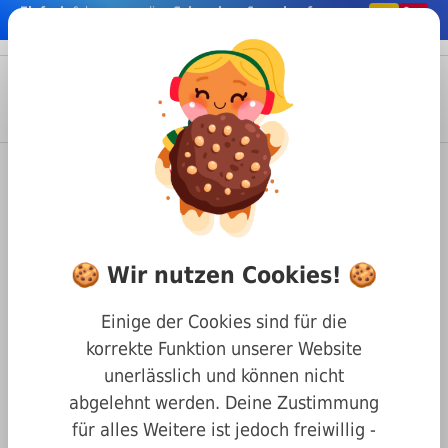
Einfach
& bequem online
Schrauben & co. kaufen
nhalt springen
Menü
Anmelden
Suche
Warenkorb
Befestigungstechnik
Schrauben
Innensechskant Schrauben
DIN 7991 Senkkopf mit Innensechskant
🍪 Wir nutzen Cookies! 🍪
Senkkopf mit Innensechskant
DIN 7991 10.9 stahl blank M24
Einige der Cookies sind für die
x 45
korrekte Funktion unserer Website
unerlässlich und können nicht
abgelehnt werden. Deine Zustimmung
für alles Weitere ist jedoch freiwillig -