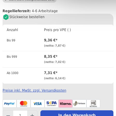
Regellieferzeit:
4-6 Arbeitstage
Stückweise bestellen
Anzahl
Preis pro VPE ( )
9,36 €*
Bis
99
(netto: 7,87 €)
8,35 €*
Bis
999
(netto: 7,02 €)
7,31 €*
Ab
1000
(netto: 6,14 €)
Preise inkl. MwSt. zzgl. Versandkosten
component.product.quantityS
In den Warenkorb