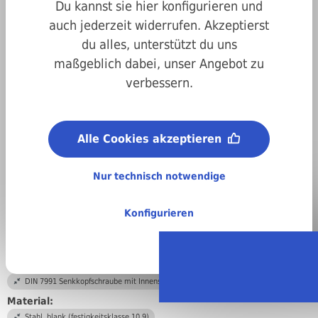
Du kannst sie hier konfigurieren und
auch jederzeit widerrufen. Akzeptierst
du alles, unterstützt du uns
maßgeblich dabei, unser Angebot zu
verbessern.
Art.-Nr.
1007991240045
Alle Cookies akzeptieren
Antrieb:
Innensechskant
Nur technisch notwendige
Metrisches ISO-Gewinde (M):
M24
Konfigurieren
Länge:
45 mm
DIN/ISO/Beschreibung/Material:
DIN 7991 Senkkopfschraube mit Innensechskant
Material:
Stahl, blank (festigkeitsklasse 10.9)