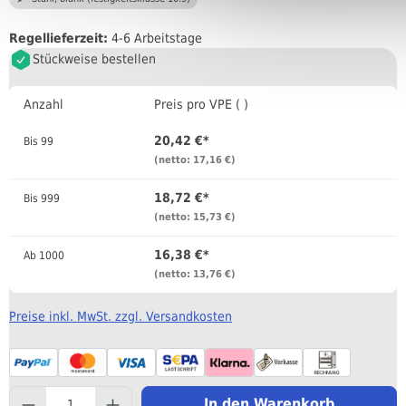
Regellieferzeit:
4-6 Arbeitstage
Stückweise bestellen
Anzahl
Preis pro VPE ( )
20,42 €*
Bis
99
(netto: 17,16 €)
18,72 €*
Bis
999
(netto: 15,73 €)
16,38 €*
Ab
1000
(netto: 13,76 €)
Preise inkl. MwSt. zzgl. Versandkosten
component.product.quantityS
In den Warenkorb