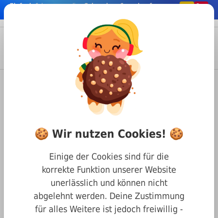
Einfach
& bequem online
Schrauben & co. kaufen
nhalt springen
Menü
Anmelden
Suche
Warenkorb
Befestigungstechnik
Schrauben
Innensechskant Schrauben
DIN 7991 Senkkopf mit Innensechskant
🍪 Wir nutzen Cookies! 🍪
Senkkopf mit Innensechskant
DIN 7991 10.9 stahl blank M24
Einige der Cookies sind für die
x 80
korrekte Funktion unserer Website
unerlässlich und können nicht
abgelehnt werden. Deine Zustimmung
für alles Weitere ist jedoch freiwillig -