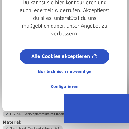
Du kannst sie hier konfigurieren und
auch jederzeit widerrufen. Akzeptierst
du alles, unterstützt du uns
maßgeblich dabei, unser Angebot zu
verbessern.
Art.-Nr.
1007991240080
Alle Cookies akzeptieren
Antrieb:
Innensechskant
Nur technisch notwendige
Metrisches ISO-Gewinde (M):
M24
Konfigurieren
Länge:
80 mm
DIN/ISO/Beschreibung/Material:
DIN 7991 Senkkopfschraube mit Innensechskant
Material:
Stahl, blank (festigkeitsklasse 10.9)