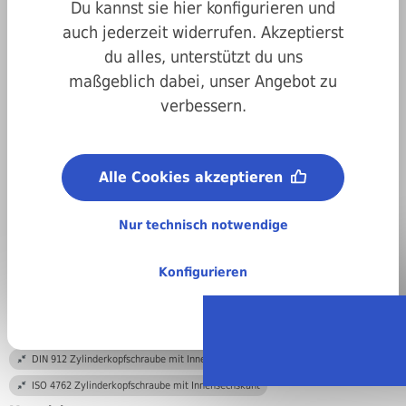
Du kannst sie hier konfigurieren und
auch jederzeit widerrufen. Akzeptierst
du alles, unterstützt du uns
maßgeblich dabei, unser Angebot zu
verbessern.
Art.-Nr.
200912120180
Alle Cookies akzeptieren
Antrieb:
Innensechskant
Nur technisch notwendige
Durchmesser:
M12
Konfigurieren
Länge:
180 mm
DIN/ISO/Beschreibung/Material:
DIN 912 Zylinderkopfschraube mit Innensechskant
ISO 4762 Zylinderkopfschraube mit Innensechskant