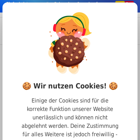
Einfach
& bequem online
Schrauben & co. kaufen
nhalt springen
Menü
Anmelden
Suche
Warenkorb
Befestigungstechnik
Schrauben
Innensechskant Schrauben
DIN 912 Zylinderkopf mit Innensechskant
🍪 Wir nutzen Cookies! 🍪
DIN 912 Edelstahl A2 M12 x
180 Innensechskantschrauben
Einige der Cookies sind für die
Teilgewinde
korrekte Funktion unserer Website
unerlässlich und können nicht
abgelehnt werden. Deine Zustimmung
für alles Weitere ist jedoch freiwillig -