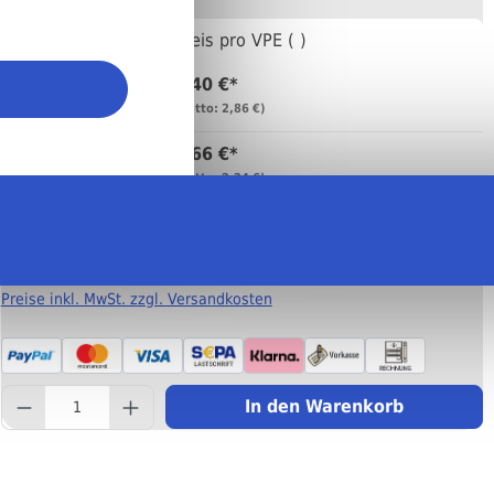
Anzahl
Preis pro VPE ( )
3,40 €*
Bis
4
(netto: 2,86 €)
2,66 €*
Bis
9
(netto: 2,24 €)
2,33 €*
Ab
10
(netto: 1,96 €)
Preise inkl. MwSt. zzgl. Versandkosten
component.product.quantity
In den Warenkorb