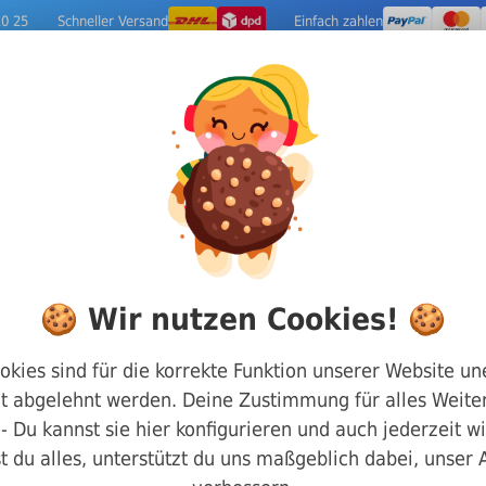
10 25
Schneller Versand
Einfach zahlen
ige Metalle
Werkzeuge
Camping-Out
nt Schrauben
DIN 912 Zylinderkopf mit Innensechska
🍪 Wir nutzen Cookies! 🍪
Zylinderkopf Inn
okies sind für die korrekte Funktion unserer Website un
t abgelehnt werden. Deine Zustimmung für alles Weiter
stahl 8.8 M12 x 1
g - Du kannst sie hier konfigurieren und auch jederzeit w
t du alles, unterstützt du uns maßgeblich dabei, unser
Art.-Nr.
8800912120140