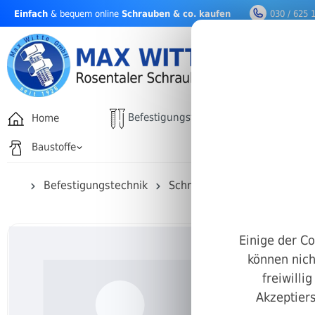
Einfach
& bequem online
Schrauben & co. kaufen
030 / 625 
nhalt springen
Befestigungstechnik
Home
Drehfäh
Baustoffe
Befestigungstechnik
Schrauben
Innensechska
Einige der Co
können nich
freiwilli
Akzeptiers