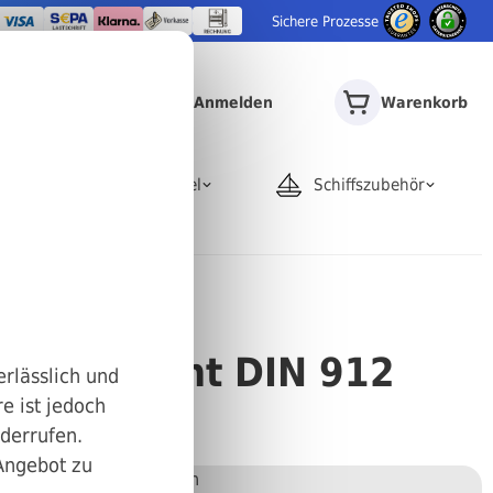
Sichere Prozesse
Anmelden
Warenkorb
door
Rohrartikel
Schiffszubehör
nt
ensechskant DIN 912
erlässlich und
e ist jedoch
40
iderrufen.
 Angebot zu
Stückweise bestellen