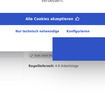
verbessern.
Antrieb:
Innensechskant
Durchmesser:
Alle Cookies akzeptieren
M12
Länge:
Nur technisch notwendige
Konfigurieren
140 mm
DIN/ISO/Beschreibung/Material:
DIN 912 Zylinderkopfschraube mit Innensechskant
Material:
Stahl, blank (Festigkeitsklasse 8.8)
Regellieferzeit:
4-6 Arbeitstage