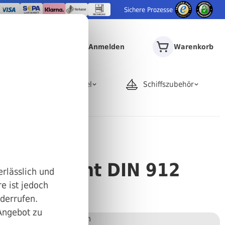
Sichere Prozesse
Anmelden
Warenkorb
door
Rohrartikel
Schiffszubehör
nt
ensechskant DIN 912
erlässlich und
e ist jedoch
20
iderrufen.
 Angebot zu
Stückweise bestellen