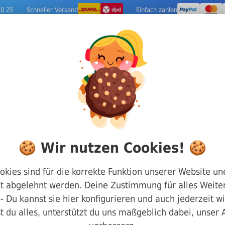
10 25
Schneller Versand
Einfach zahlen
ige Metalle
Werkzeuge
Camping-Out
nt Schrauben
DIN 912 Zylinderkopf mit Innensechska
🍪 Wir nutzen Cookies! 🍪
Zylinderkopf Inn
okies sind für die korrekte Funktion unserer Website un
t abgelehnt werden. Deine Zustimmung für alles Weiter
stahl 8.8 M12 x 2
g - Du kannst sie hier konfigurieren und auch jederzeit w
t du alles, unterstützt du uns maßgeblich dabei, unser
Art.-Nr.
8800912120220