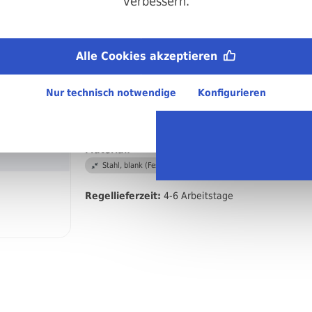
verbessern.
Antrieb:
Innensechskant
Durchmesser:
Alle Cookies akzeptieren
M12
Länge:
Nur technisch notwendige
Konfigurieren
220 mm
DIN/ISO/Beschreibung/Material:
DIN 912 Zylinderkopfschraube mit Innensechskant
Material:
Stahl, blank (Festigkeitsklasse 8.8)
Regellieferzeit:
4-6 Arbeitstage