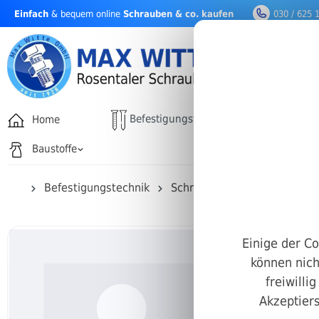
Einfach
& bequem online
Schrauben & co. kaufen
030 / 625 
nhalt springen
Befestigungstechnik
Home
Drehfäh
Baustoffe
Befestigungstechnik
Schrauben
Innensechska
Einige der Co
können nich
freiwilli
Akzeptiers