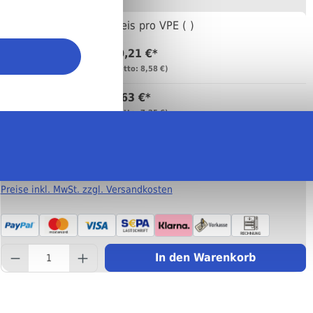
Anzahl
Preis pro VPE ( )
10,21 €*
Bis
4
(netto: 8,58 €)
8,63 €*
Bis
9
(netto: 7,25 €)
7,55 €*
Ab
10
(netto: 6,34 €)
Preise inkl. MwSt. zzgl. Versandkosten
component.product.quantity
In den Warenkorb