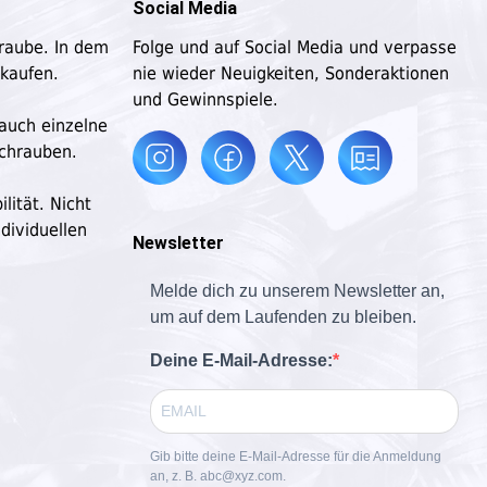
Social Media
hraube. In dem
Folge und auf Social Media und verpasse
 kaufen.
nie wieder Neuigkeiten, Sonderaktionen
und Gewinnspiele.
 auch einzelne
schrauben.
lität. Nicht
dividuellen
Newsletter
Melde dich zu unserem Newsletter an,
um auf dem Laufenden zu bleiben.
Deine E-Mail-Adresse:
Gib bitte deine E-Mail-Adresse für die Anmeldung
an, z. B. abc@xyz.com.