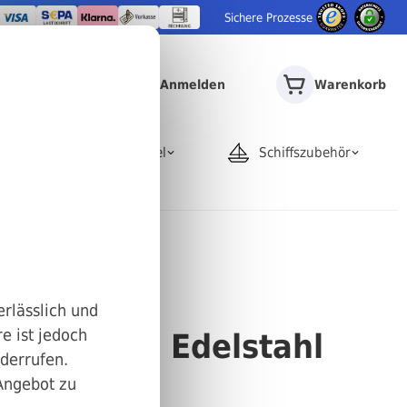
Sichere Prozesse
Anmelden
Warenkorb
door
Rohrartikel
Schiffszubehör
nt
aube mit
erlässlich und
e ist jedoch
IN 912 A2 Edelstahl
iderrufen.
 Angebot zu