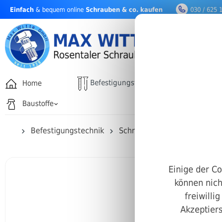
Einfach
& bequem online
Schrauben & co. kaufen
030 / 625 
nhalt springen
Befestigungstechnik
Home
Drehfäh
Baustoffe
Befestigungstechnik
Schrauben
Innensechska
Einige der Co
können nich
freiwilli
Akzeptiers