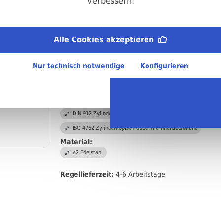
verbessern.
Art.-Nr.
200912040070
Antrieb:
Alle Cookies akzeptieren
Innensechskant
Durchmesser:
M4
Nur technisch notwendige
Konfigurieren
Länge:
70 mm
DIN/ISO/Beschreibung/Material:
DIN 912 Zylinderkopfschraube mit Innensechskant
ISO 4762 Zylinderkopfschraube mit Innensechskant
Material:
A2 Edelstahl
Regellieferzeit:
4-6 Arbeitstage