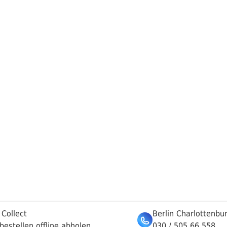
 Collect
Berlin Charlottenbu
bestellen offline abholen
030 / 505 66 558