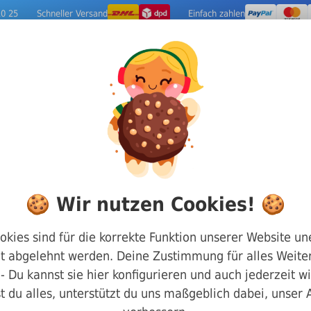
10 25
Schneller Versand
Einfach zahlen
ige Metalle
Werkzeuge
Camping-Out
nt Schrauben
DIN 912 Zylinderkopf mit Innensechska
🍪 Wir nutzen Cookies! 🍪
Zylinderkopfschr
okies sind für die korrekte Funktion unserer Website un
t abgelehnt werden. Deine Zustimmung für alles Weiter
Innensechskant D
g - Du kannst sie hier konfigurieren und auch jederzeit w
Rostfrei M4 x 70
t du alles, unterstützt du uns maßgeblich dabei, unser