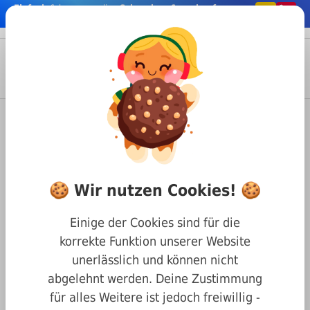
Einfach
& bequem online
Schrauben & co. kaufen
nhalt springen
Menü
Anmelden
Suche
Warenkorb
Befestigungstechnik
Schrauben
Kreuzschlitz Schrauben
DIN 7981 Linsenkopfschraube mit Kreuzschlitz
🍪 Wir nutzen Cookies! 🍪
Blechtreibschraube DIN 7981
stahl verzinkt 2,9 x 38
Einige der Cookies sind für die
korrekte Funktion unserer Website
unerlässlich und können nicht
abgelehnt werden. Deine Zustimmung
für alles Weitere ist jedoch freiwillig -