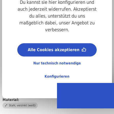
Du kannst sie hier konfigurieren und
auch jederzeit widerrufen. Akzeptierst
du alles, unterstützt du uns
maßgeblich dabei, unser Angebot zu
verbessern.
Art.-Nr.
4707981029038
Antrieb:
Alle Cookies akzeptieren
Kreuzschlitz
Durchmesser:
Nur technisch notwendige
2,9 mm
Länge:
Konfigurieren
38 mm
DIN/ISO/Beschreibung/Material:
DIN 7981 Blechtreibschraube mit Linsenkopf Kreuzschlitz
Material:
Stahl, verzinkt (weiß)