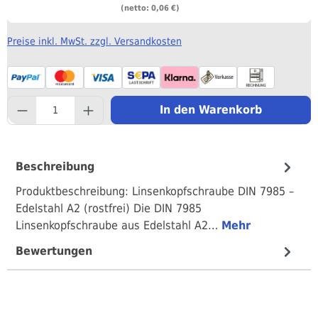
(netto: 0,06 €)
Preise inkl. MwSt. zzgl. Versandkosten
component.product.quantityS
In den Warenkorb
Beschreibung
Produktbeschreibung: Linsenkopfschraube DIN 7985 –
Edelstahl A2 (rostfrei) Die DIN 7985
Linsenkopfschraube aus Edelstahl A2…
Mehr
Bewertungen