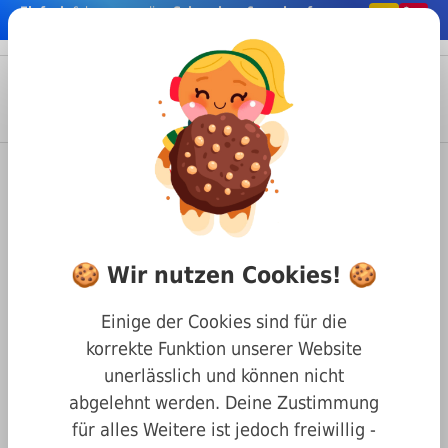
Einfach
& bequem online
Schrauben & co. kaufen
nhalt springen
Menü
Anmelden
Suche
Warenkorb
Befestigungstechnik
Schrauben
Kreuzschlitz Schrauben
DIN 7985 Linsenkopf Schraube mit Kreuzschlitz
🍪 Wir nutzen Cookies! 🍪
Linsenkopfschraube mit
Kreuzschlitz M4 x 20 A2
Einige der Cookies sind für die
korrekte Funktion unserer Website
unerlässlich und können nicht
abgelehnt werden. Deine Zustimmung
für alles Weitere ist jedoch freiwillig -