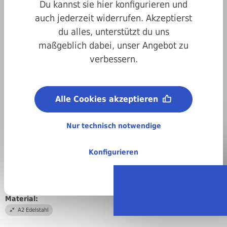
Du kannst sie hier konfigurieren und
auch jederzeit widerrufen. Akzeptierst
du alles, unterstützt du uns
maßgeblich dabei, unser Angebot zu
verbessern.
Art.-Nr.
207985040020
Antrieb:
Alle Cookies akzeptieren
Kreuzschlitz
Durchmesser:
Nur technisch notwendige
M4
Länge:
Konfigurieren
20 mm
DIN/ISO/Beschreibung/Material:
DIN 7985 Linsenschraube mit Kreuzschlitz
Material:
A2 Edelstahl