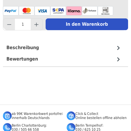
component.product.quantityS
In den Warenkorb
Beschreibung
Bewertungen
ab 99€ Warenkorbwert portofrei
Click & Collect
innerhalb Deutschlands
Online bestellen offline abholen
Berlin Charlottenburg:
Berlin Tempelhof:
030 / 505 66 558
030 / 625 10 25