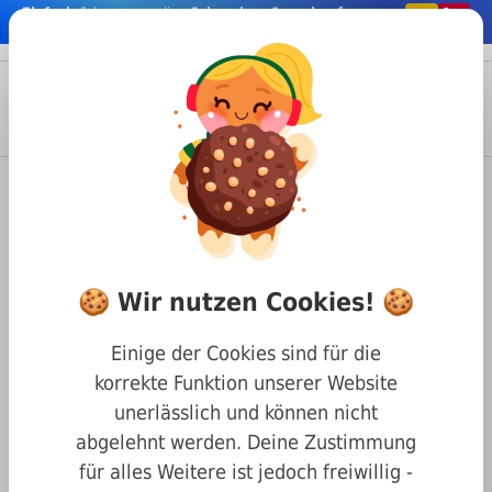
Einfach
& bequem online
Schrauben & co. kaufen
nhalt springen
Menü
Anmelden
Suche
Warenkorb
Befestigungstechnik
Schrauben
Kreuzschlitz Schrauben
Spanplattenschraube (Senkkopf) mit Kreuzschlitz
🍪 Wir nutzen Cookies! 🍪
Spanplattenschrauben vzk 3 x
45
Einige der Cookies sind für die
korrekte Funktion unserer Website
unerlässlich und können nicht
abgelehnt werden. Deine Zustimmung
für alles Weitere ist jedoch freiwillig -