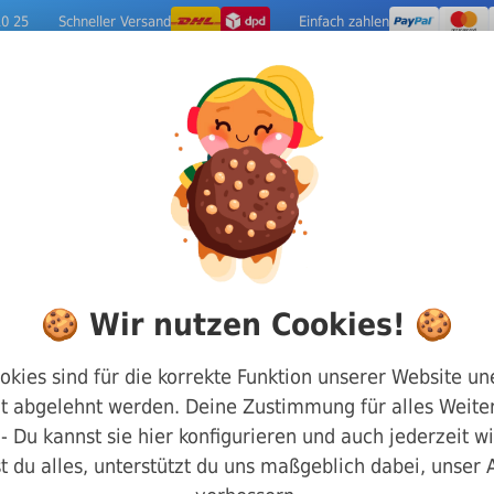
10 25
Schneller Versand
Einfach zahlen
ige Metalle
Werkzeuge
Camping-Out
uben
DIN 84 Zylinderkopfschrauben mit Schlitz
🍪 Wir nutzen Cookies! 🍪
Zylinderkopf Schli
okies sind für die korrekte Funktion unserer Website un
t abgelehnt werden. Deine Zustimmung für alles Weiter
M2,6 x 16
g - Du kannst sie hier konfigurieren und auch jederzeit w
t du alles, unterstützt du uns maßgeblich dabei, unser
Art.-Nr.
4700084026016