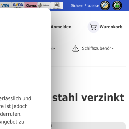
Sichere Prozesse
Anmelden
Warenkorb
door
Rohrartikel
Schiffszubehör
tz DIN 84 stahl verzinkt
erlässlich und
e ist jedoch
iderrufen.
 Angebot zu
Stückweise bestellen