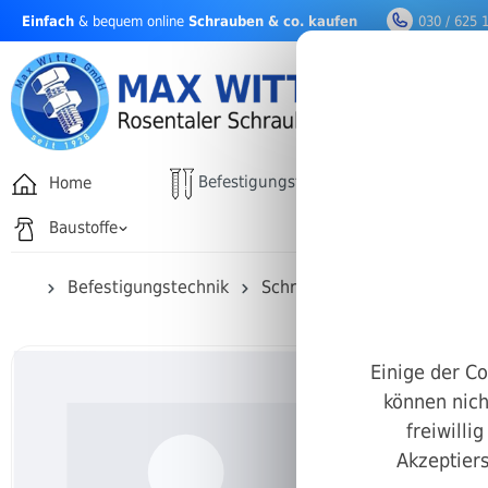
Einfach
& bequem online
Schrauben & co. kaufen
030 / 625 
nhalt springen
Befestigungstechnik
Home
Drehfäh
Baustoffe
Befestigungstechnik
Schrauben
Schlitz Schra
Einige der Co
können nich
freiwilli
Akzeptiers