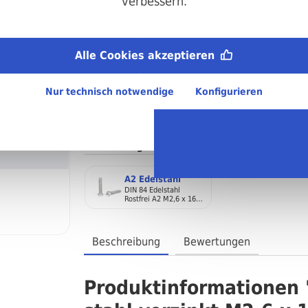
verbessern.
Metrisches ISO-Gewinde (M):
M2,6
Länge:
Alle Cookies akzeptieren
16 mm
Material:
Nur technisch notwendige
Konfigurieren
Stahl, verzinkt
Regellieferzeit:
4-6 Arbeitstage
Auch verfügbar in diesen Materialien: (DIN 84
A2 Edelstahl
DIN 84 Edelstahl
Rostfrei A2 M2,6 x 16
Zylinderkopfschraube
mit Schlitz
Beschreibung
Bewertungen
Produktinformationen "