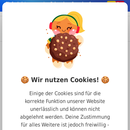
Einfach
& bequem online
Schrauben & co. kaufen
nhalt springen
Menü
Anmelden
Suche
Warenkorb
Befestigungstechnik
Schrauben
Schlitz Schrauben
DIN 921 Flachkopfschrauben mit großem Kopf und Schlitz
🍪 Wir nutzen Cookies! 🍪
Flachkopfschraube mit großem
Kopf und Schlitz DIN 921 A1
Einige der Cookies sind für die
Edelstahl M5 x 10
korrekte Funktion unserer Website
unerlässlich und können nicht
abgelehnt werden. Deine Zustimmung
für alles Weitere ist jedoch freiwillig -