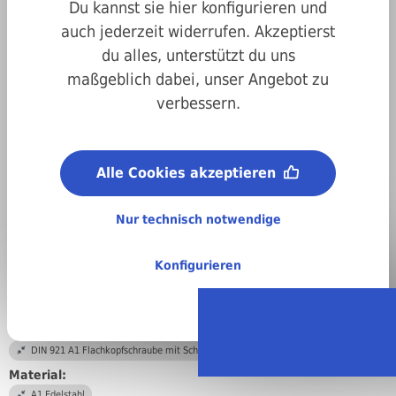
Du kannst sie hier konfigurieren und
auch jederzeit widerrufen. Akzeptierst
du alles, unterstützt du uns
maßgeblich dabei, unser Angebot zu
verbessern.
Art.-Nr.
200921050010
Alle Cookies akzeptieren
Antrieb:
Schlitz
Nur technisch notwendige
Durchmesser:
M5
Konfigurieren
Länge:
10 mm
DIN/ISO/Beschreibung/Material:
DIN 921 A1 Flachkopfschraube mit Schlitz u. großem Kopf
Material:
A1 Edelstahl