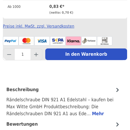
0,83 €*
Ab
1000
(netto: 0,70 €)
Preise inkl. MwSt. zzgl. Versandkosten
component.product.quantityS
In den Warenkorb
Beschreibung
Rändelschraube DIN 921 A1 Edelstahl – kaufen bei
Max Witte GmbH Produktbeschreibung: Die
Rändelschrauben DIN 921 A1 aus Ede…
Mehr
Bewertungen