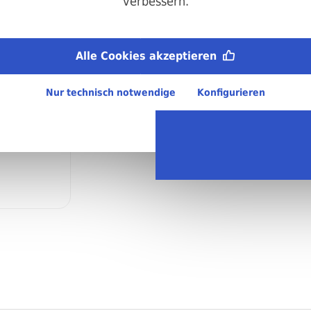
verbessern.
Material:
Stahl, blank (Festigkeitsklasse 8.8)
Teilgewinde:
Alle Cookies akzeptieren
M10
Nur technisch notwendige
Konfigurieren
Regellieferzeit:
4-6 Arbeitstage