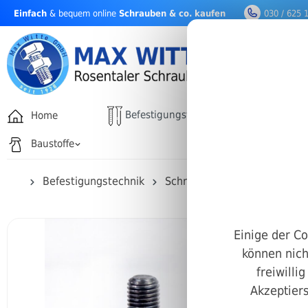
Einfach
& bequem online
Schrauben & co. kaufen
030 / 625 
nhalt springen
Befestigungstechnik
Home
Drehfäh
Baustoffe
Befestigungstechnik
Schrauben
Sechskantkop
Einige der Co
können nich
freiwilli
Akzeptiers