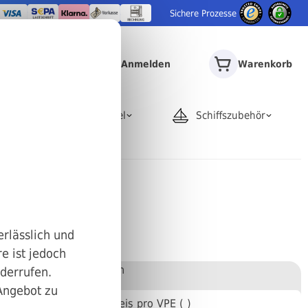
Sichere Prozesse
Anmelden
Warenkorb
door
Rohrartikel
Schiffszubehör
 Feingewinde
x1x40
erlässlich und
e ist jedoch
Stückweise bestellen
iderrufen.
 Angebot zu
Anzahl
Preis pro VPE ( )