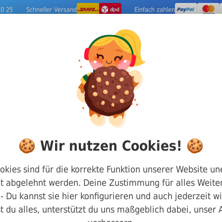
10 25
Schneller Versand
Einfach zahlen
ige Metalle
Werkzeuge
Camping-Out
f Schrauben
DIN 960 Sechskantkopf Teilgewinde und
🍪 Wir nutzen Cookies! 🍪
DIN 960 8.8 M10
okies sind für die korrekte Funktion unserer Website un
t abgelehnt werden. Deine Zustimmung für alles Weiter
Art.-Nr.
8800960100040
g - Du kannst sie hier konfigurieren und auch jederzeit w
t du alles, unterstützt du uns maßgeblich dabei, unser
Länge:
40 mm