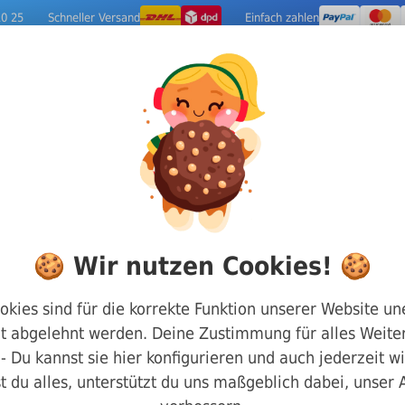
10 25
Schneller Versand
Einfach zahlen
ige Metalle
Werkzeuge
Camping-Out
f Schrauben
DIN 960 Sechskantkopf Teilgewinde und
🍪 Wir nutzen Cookies! 🍪
DIN 960 8.8 M12
okies sind für die korrekte Funktion unserer Website un
t abgelehnt werden. Deine Zustimmung für alles Weiter
Art.-Nr.
8800960120080
g - Du kannst sie hier konfigurieren und auch jederzeit w
t du alles, unterstützt du uns maßgeblich dabei, unser
Länge:
80 mm