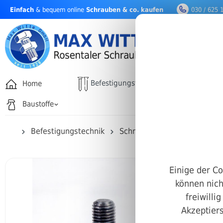
Einfach
& bequem online
Schrauben & co. kaufen
030 / 625 
nhalt springen
Befestigungstechnik
Home
Drehfäh
Baustoffe
Befestigungstechnik
Schrauben
Sechskantkop
Einige der Co
können nich
freiwilli
Akzeptiers