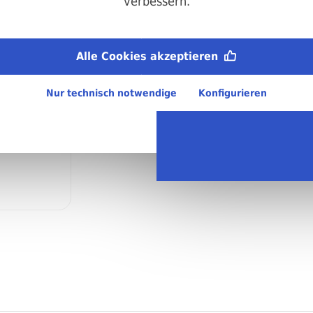
verbessern.
Material:
Stahl, blank (Festigkeitsklasse 8.8)
Teilgewinde:
Alle Cookies akzeptieren
M12
Nur technisch notwendige
Konfigurieren
Regellieferzeit:
4-6 Arbeitstage