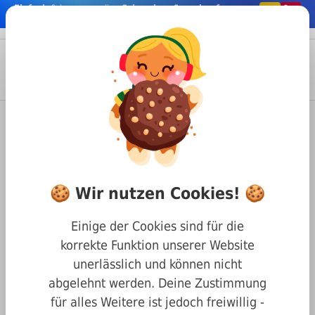
Einfach
& bequem online
Schrauben & co. kaufen
nhalt springen
Menü
Anmelden
Suche
Warenkorb
Befestigungstechnik
Schrauben
Sechskantkopf Schrauben
DIN 960 Sechskantkopf Teilgewinde und Feingewinde
🍪 Wir nutzen Cookies! 🍪
DIN 960 8.8 M16x1,5x120
Einige der Cookies sind für die
korrekte Funktion unserer Website
unerlässlich und können nicht
abgelehnt werden. Deine Zustimmung
für alles Weitere ist jedoch freiwillig -