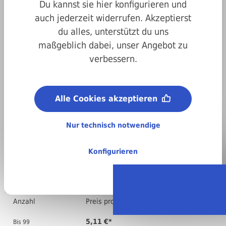
Du kannst sie hier konfigurieren und
auch jederzeit widerrufen. Akzeptierst
du alles, unterstützt du uns
maßgeblich dabei, unser Angebot zu
verbessern.
Art.-Nr.
8800960160120
Länge:
120 mm
Alle Cookies akzeptieren
Material:
Stahl, blank (Festigkeitsklasse 8.8)
Nur technisch notwendige
Teilgewinde:
M16
Konfigurieren
Regellieferzeit:
4-6 Arbeitstage
Stückweise bestellen
Anzahl
Preis pro VPE ( )
5,11 €*
Bis
99