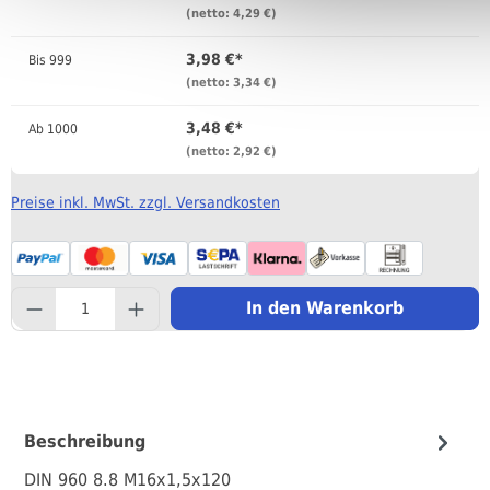
(netto: 4,29 €)
3,98 €*
Bis
999
(netto: 3,34 €)
3,48 €*
Ab
1000
(netto: 2,92 €)
Preise inkl. MwSt. zzgl. Versandkosten
component.product.quantityS
In den Warenkorb
Beschreibung
DIN 960 8.8 M16x1,5x120