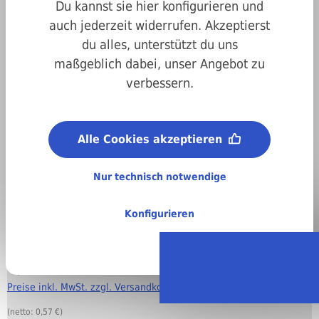
Du kannst sie hier konfigurieren und
auch jederzeit widerrufen. Akzeptierst
du alles, unterstützt du uns
maßgeblich dabei, unser Angebot zu
Art.-Nr.
88bw912014044
verbessern.
Länge:
44 mm
BSW-Zollgewinde:
Alle Cookies akzeptieren
1/4"
Material:
Nur technisch notwendige
Stahl, blank (Festigkeitsklasse 8.8)
Konfigurieren
Regellieferzeit:
4-6 Arbeitstage
Stückweise bestellen
0,68 €
Preise inkl. MwSt. zzgl. Versandkosten
(netto: 0,57 €)