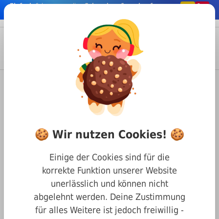
Einfach
& bequem online
Schrauben & co. kaufen
nhalt springen
Menü
Anmelden
Suche
Warenkorb
Befestigungstechnik
Schrauben
Zollschrauben
ähnl. DIN 912 Zylinderkopf Innensechkant
DIN 912 8.8 1/4" BSW x 44mm
🍪 Wir nutzen Cookies! 🍪
Einige der Cookies sind für die
korrekte Funktion unserer Website
unerlässlich und können nicht
abgelehnt werden. Deine Zustimmung
für alles Weitere ist jedoch freiwillig -