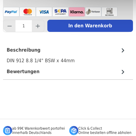
component.product.quantityS
In den Warenkorb
Beschreibung
DIN 912 8.8 1/4" BSW x 44mm
Bewertungen
ab 99€ Warenkorbwert portofrei
Click & Collect
innerhalb Deutschlands
Online bestellen offline abholen