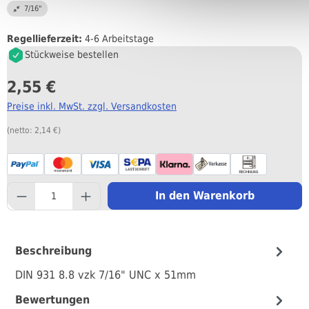
7/16"
Regellieferzeit:
4-6 Arbeitstage
Stückweise bestellen
2,55 €
Preise inkl. MwSt. zzgl. Versandkosten
(netto: 2,14 €)
component.product.quantityS
In den Warenkorb
Beschreibung
DIN 931 8.8 vzk 7/16" UNC x 51mm
Bewertungen