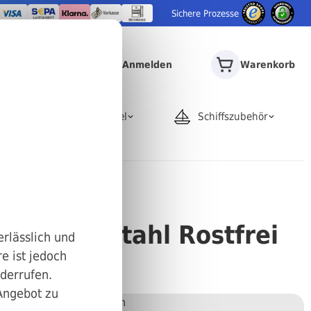
Sichere Prozesse
Anmelden
Warenkorb
door
Rohrartikel
Schiffszubehör
 A2 Edelstahl Rostfrei
erlässlich und
e ist jedoch
iderrufen.
 Angebot zu
Stückweise bestellen