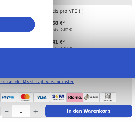
Anzahl
Preis pro VPE ( )
0,68 €*
Bis
99
(netto: 0,57 €)
0,41 €*
Bis
999
(netto: 0,34 €)
0,29 €*
Ab
1000
(netto: 0,24 €)
Preise inkl. MwSt. zzgl. Versandkosten
component.product.quantity
In den Warenkorb