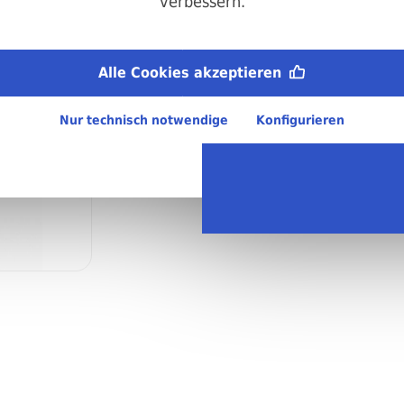
verbessern.
Bezeichnung/Form:
A16
Material:
Alle Cookies akzeptieren
A2 Edelstahl
Regellieferzeit:
4-6 Arbeitstage
Nur technisch notwendige
Konfigurieren