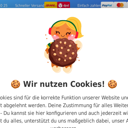
10 25
Schneller Versand
Einfach zahlen
ige Metalle
Werkzeuge
Camping-Out
nge
DIN 128 Federringe gewölbt
Edelstahl A2
🍪 Wir nutzen Cookies! 🍪
Federring DIN 128
okies sind für die korrekte Funktion unserer Website un
t abgelehnt werden. Deine Zustimmung für alles Weiter
Form A Gr.16
g - Du kannst sie hier konfigurieren und auch jederzeit w
t du alles, unterstützt du uns maßgeblich dabei, unser
Art.-Nr.
200128160