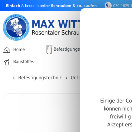
Einfach
& bequem online
Schrauben & co. kaufen
030 / 625 
nhalt springen
Befestigungstechnik
Home
Drehfäh
Baustoffe
Befestigungstechnik
Unterlegscheiben & Federri
Einige der Co
können nich
freiwilli
Akzeptiers