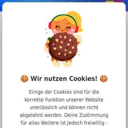
Einfach
& bequem online
Schrauben & co. kaufen
nhalt springen
Menü
Anmelden
Suche
Warenkorb
Befestigungstechnik
Unterlegscheiben & Federringe
DIN 128 Federringe gewölbt
Edelstahl A2
Federring DIN 128 A2 Edelstahl
🍪 Wir nutzen Cookies! 🍪
Rostfrei Form A Gr.3,5
Einige der Cookies sind für die
korrekte Funktion unserer Website
unerlässlich und können nicht
abgelehnt werden. Deine Zustimmung
für alles Weitere ist jedoch freiwillig -