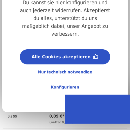
Du kannst sie hier konfigurieren und
auch jederzeit widerrufen. Akzeptierst
du alles, unterstützt du uns
maßgeblich dabei, unser Angebot zu
verbessern.
Art.-Nr.
200128035
Bezeichnung/Form:
Alle Cookies akzeptieren
A3,5
Material:
A2 Edelstahl
Nur technisch notwendige
Regellieferzeit:
4-6 Arbeitstage
Konfigurieren
Stückweise bestellen
Anzahl
Preis pro VPE ( )
0,09 €*
Bis
99
(netto: 0,08 €)