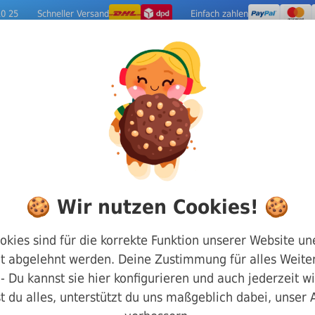
10 25
Schneller Versand
Einfach zahlen
ige Metalle
Werkzeuge
Camping-Out
nge
DIN 128 Federringe gewölbt
Stahl blank
🍪 Wir nutzen Cookies! 🍪
DIN 128 st A4
okies sind für die korrekte Funktion unserer Website un
t abgelehnt werden. Deine Zustimmung für alles Weiter
Art.-Nr.
4600128040
g - Du kannst sie hier konfigurieren und auch jederzeit w
t du alles, unterstützt du uns maßgeblich dabei, unser
Bezeichnung/Form:
A4