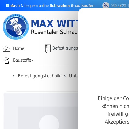
Einfach
& bequem online
Schrauben & co. kaufen
030 / 625 
nhalt springen
Befestigungstechnik
Home
Drehfäh
Baustoffe
Befestigungstechnik
Unterlegscheiben & Federri
Einige der Co
können nich
freiwilli
Akzeptiers