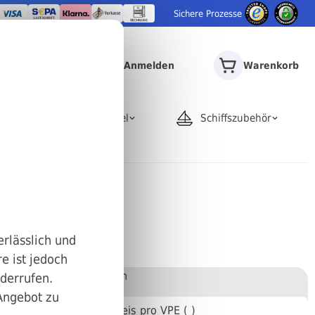
Sichere Prozesse
Anmelden
Warenkorb
door
Rohrartikel
Schiffszubehör
erlässlich und
e ist jedoch
Stückweise bestellen
iderrufen.
 Angebot zu
Anzahl
Preis pro VPE ( )