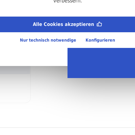
verbessern.
Material:
Stahl, blank
Alle Cookies akzeptieren
Regellieferzeit:
4-6 Arbeitstage
Nur technisch notwendige
Konfigurieren