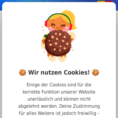
Einfach
& bequem online
Schrauben & co. kaufen
nhalt springen
Menü
Anmelden
Suche
Warenkorb
Befestigungstechnik
Unterlegscheiben & Federringe
DIN 434 Scheiben für U-Träger
Scheiben für U-Träger DIN 434
🍪 Wir nutzen Cookies! 🍪
stahl verzinkt 14mm
Einige der Cookies sind für die
korrekte Funktion unserer Website
unerlässlich und können nicht
abgelehnt werden. Deine Zustimmung
für alles Weitere ist jedoch freiwillig -