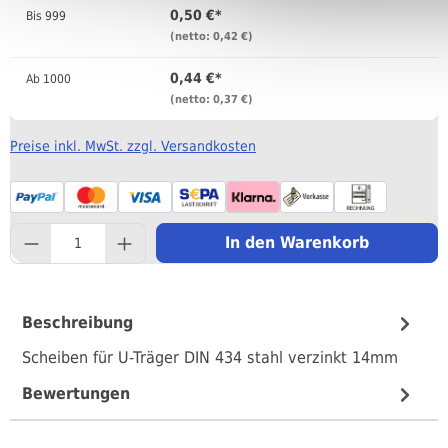
0,50 €*
Bis
999
(netto: 0,42 €)
0,44 €*
Ab
1000
(netto: 0,37 €)
Preise inkl. MwSt. zzgl. Versandkosten
component.product.quantityS
In den Warenkorb
Beschreibung
Scheiben für U-Träger DIN 434 stahl verzinkt 14mm
Bewertungen