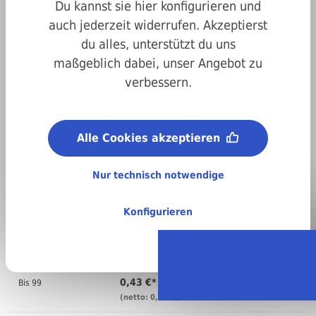
Du kannst sie hier konfigurieren und
auch jederzeit widerrufen. Akzeptierst
du alles, unterstützt du uns
maßgeblich dabei, unser Angebot zu
verbessern.
Art.-Nr.
4700434140
Innendurchmesser:
Alle Cookies akzeptieren
14,0 mm
Material:
Stahl, verzinkt
Nur technisch notwendige
Regellieferzeit:
4-6 Arbeitstage
Konfigurieren
Stückweise bestellen
Anzahl
Preis pro VPE ( )
0,43 €*
Bis
99
(netto: 0,36 €)