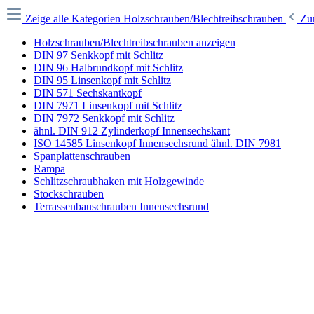
Zeige alle Kategorien
Holzschrauben/Blechtreibschrauben
Zu
Holzschrauben/Blechtreibschrauben anzeigen
DIN 97 Senkkopf mit Schlitz
DIN 96 Halbrundkopf mit Schlitz
DIN 95 Linsenkopf mit Schlitz
DIN 571 Sechskantkopf
DIN 7971 Linsenkopf mit Schlitz
DIN 7972 Senkkopf mit Schlitz
ähnl. DIN 912 Zylinderkopf Innensechskant
ISO 14585 Linsenkopf Innensechsrund ähnl. DIN 7981
Spanplattenschrauben
Rampa
Schlitzschraubhaken mit Holzgewinde
Stockschrauben
Terrassenbauschrauben Innensechsrund