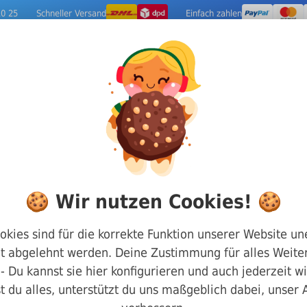
10 25
Schneller Versand
Einfach zahlen
ige Metalle
Werkzeuge
Camping-Out
n/Blechtreibschrauben
DIN 95 Linsenkopf mit Schlitz
🍪 Wir nutzen Cookies! 🍪
5 Linsenkopf mit Schlitz
okies sind für die korrekte Funktion unserer Website un
t abgelehnt werden. Deine Zustimmung für alles Weiter
line die
passenden DIN 95 Linsenkopf mit Schlitz
bei Max
g - Du kannst sie hier konfigurieren und auch jederzeit w
t du alles, unterstützt du uns maßgeblich dabei, unser