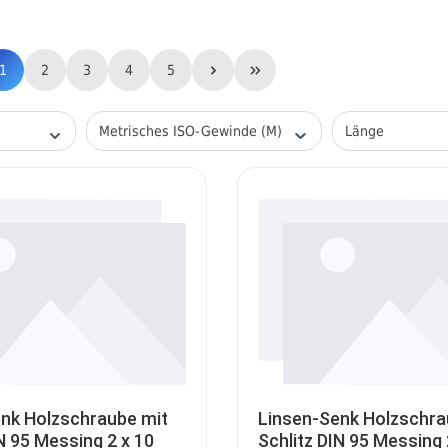
1
2
3
4
5
Metrisches ISO-Gewinde (M)
Länge
nk Holzschraube mit
Linsen-Senk Holzschra
IN 95 Messing 2 x 10
Schlitz DIN 95 Messing 