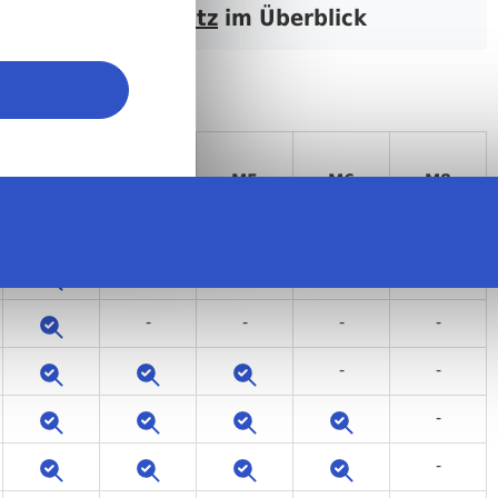
nsenkopf mit Schlitz
im Überblick
M4
M4,5
M5
M6
M8
-
-
-
-
-
-
-
-
-
-
-
-
-
-
-
-
-