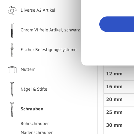
Schnellwahl
Diverse A2 Artikel
Alle Materia
Chrom VI freie Artikel, schwarz
Länge/Metr
Gewinde (
Fischer Befestigungssysteme
10 mm
Muttern
12 mm
16 mm
Nägel & Stifte
20 mm
Schrauben
25 mm
Bohrschrauben
30 mm
Madenschrauben