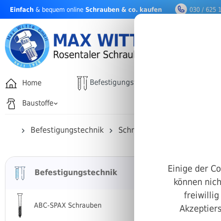
Einfach
& bequem online
Schrauben & co. kaufen
030 / 625 
nhalt springen
Befestigungstechnik
Home
Drehfäh
Baustoffe
Befestigungstechnik
Schrauben
Holzschraube
DIN 9
Einige der Co
Befestigungstechnik
können nich
Finden Sie on
freiwilli
ABC-SPAX Schrauben
Akzeptiers