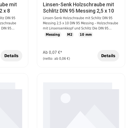
hr Projekt zu
ube mit
Linsen-Senk Holzschraube mit
2 x 8
Schlitz DIN 95 Messing 2,5 x 10
itz DIN 95
Linsen-Senk Holzschraube mit Schlitz DIN 95
lzschraube
Messing 2,5 x 10 DIN 95 Messing – Holzschraube
e DIN 95
mit Linsensenkkopf und Schlitz Die DIN 95
lassische
Holzschrauben aus Messing sind klassische
Messing
M2
10 mm
ve und
Verbindungselemente für dekorative und
en im
korrosionsbeständige Anwendungen im
nkkopf und
Innenbereich. Mit ihrem Linsensenkkopf und
Ab
0,07 €*
h besonders
dem Schlitzantrieb eignen sie sich besonders
Details
Details
(netto: ab 0,06 €)
lzwerkstoffen.
gut für den Einsatz in Holz und Holzwerkstoffen.
Eigenschaften: Norm: DIN 95 Material: Messing
(korrosionsbeständig, dekorativ) Kopfform:
Linsensenkkopf Antrieb: Schlitz Gewindeart:
Holzgewinde Vorteile: Ideal für sichtbare
ptik des
Verschraubungen durch die edle Optik des
Messings Hohe Korrosionsbeständigkeit – kein
Rosten, auch bei Feuchtigkeit Gute elektrische
 oder
Leitfähigkeit (z. B. für antike Möbel oder
Elektronikgehäuse) Leicht in Holz einzudrehen –
ideal für Vorbohrungen in Hartholz
Anwendungsbereiche: Möbelbau
Restaurierungsarbeiten Modellbau Dekorative
Innenausbauten Antike Beschläge und