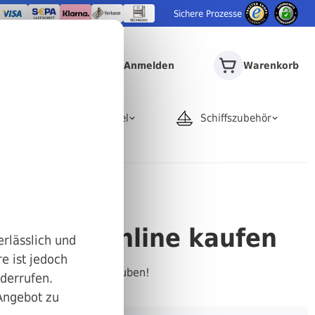
Sichere Prozesse
Anmelden
Warenkorb
door
Rohrartikel
Schiffszubehör
 günstig online kaufen
erlässlich und
e ist jedoch
 Witte Rosentaler-Schrauben!
iderrufen.
 Angebot zu