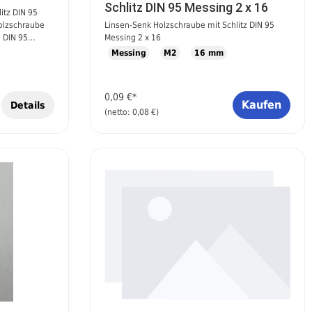
Schlitz DIN 95 Messing 2 x 16
itz DIN 95
Holzschraube
Linsen-Senk Holzschraube mit Schlitz DIN 95
e DIN 95
Messing 2 x 16
lassische
Messing
M2
16 mm
ve und
en im
nkkopf und
0,09 €*
h besonders
Kaufen
Details
(netto: 0,08 €)
lzwerkstoffen.
ptik des
 oder
n, um das