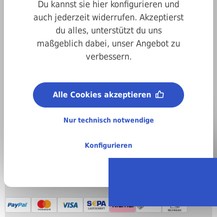
Du kannst sie hier konfigurieren und
auch jederzeit widerrufen. Akzeptierst
du alles, unterstützt du uns
maßgeblich dabei, unser Angebot zu
verbessern.
Art.-Nr.
weiconashtspray
Hersteller:
Weicon
Hersteller:
Alle Cookies akzeptieren
WEICON
Regellieferzeit:
4-6 Arbeitstage
Nur technisch notwendige
Stückweise bestellen
Konfigurieren
27,82 €
Preise inkl. MwSt. zzgl. Versandkosten
(netto: 23,38 €)