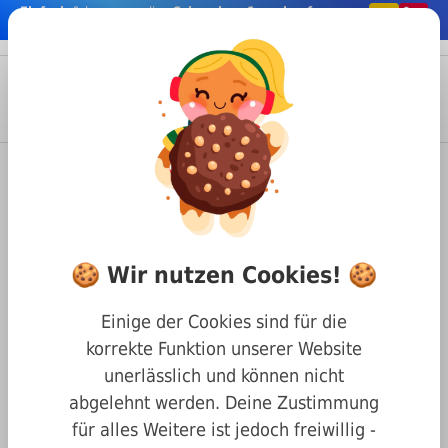
Einfach
& bequem online
Schrauben & co. kaufen
nhalt springen
Menü
Anmelden
Suche
Warenkorb
Baustoffe
Weicon
Weicon Anti-Seize High-Tech
Montagespray 400 ml.
🍪 Wir nutzen Cookies! 🍪
Einige der Cookies sind für die
korrekte Funktion unserer Website
unerlässlich und können nicht
abgelehnt werden. Deine Zustimmung
für alles Weitere ist jedoch freiwillig -