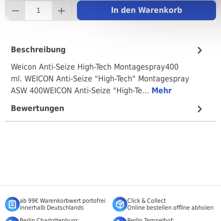
component.product.quantityS
In den Warenkorb
Beschreibung
Weicon Anti-Seize High-Tech Montagespray400
ml. WEICON Anti-Seize "High-Tech" Montagespray
ASW 400WEICON Anti-Seize "High-Te…
Mehr
Bewertungen
ab 99€ Warenkorbwert portofrei
Click & Collect
innerhalb Deutschlands
Online bestellen offline abholen
Berlin Charlottenburg:
Berlin Tempelhof: