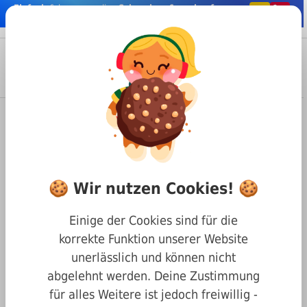
Einfach
& bequem online
Schrauben & co. kaufen
nhalt springen
Menü
Anmelden
Suche
Warenkorb
Befestigungstechnik
Unterlegscheiben & Federringe
DIN 435 Keilscheiben für I-Träger
DIN 435 Keilscheiben für I-
🍪 Wir nutzen Cookies! 🍪
Träger günstig online kaufen
Einige der Cookies sind für die
Finden Sie online die
passenden DIN 435 Keilscheiben für I-
korrekte Funktion unserer Website
Träger
bei Max Witte Rosentaler-Schrauben!
unerlässlich und können nicht
abgelehnt werden. Deine Zustimmung
für alles Weitere ist jedoch freiwillig -