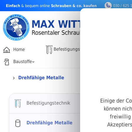
Einfach
& bequem online
Schrauben & co. kaufen
030 / 625 
nhalt springen
Befestigungstechnik
Home
Drehfäh
Baustoffe
Drehfähige Metalle
Dreh
Einige der Co
Befestigungstechnik
können nich
freiwilli
Drehfähige Metalle
Akzeptiers