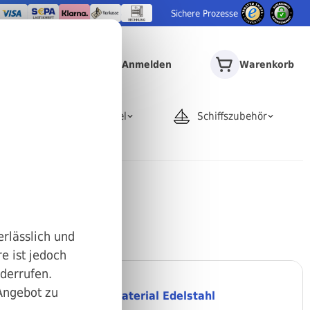
Sichere Prozesse
Anmelden
Warenkorb
door
Rohrartikel
Schiffszubehör
erlässlich und
e ist jedoch
iderrufen.
 Angebot zu
Sechskant Material Edelstahl