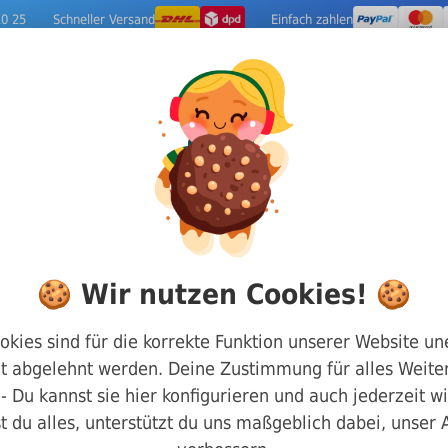
10 25
Schneller Versand
Einfach zahlen
ige Metalle
Werkzeuge
Camping-Out
🍪 Wir nutzen Cookies! 🍪
fähige Metalle
okies sind für die korrekte Funktion unserer Website un
t abgelehnt werden. Deine Zustimmung für alles Weiter
g - Du kannst sie hier konfigurieren und auch jederzeit w
t du alles, unterstützt du uns maßgeblich dabei, unser
Rundmaterial Edelstahl